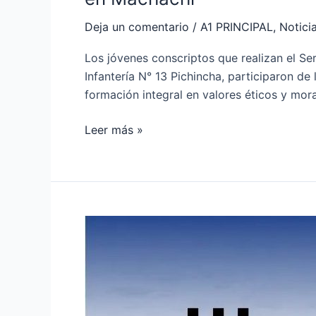
Deja un comentario
/
A1 PRINCIPAL
,
Notici
Los jóvenes conscriptos que realizan el Ser
Infantería N° 13 Pichincha, participaron d
formación integral en valores éticos y mora
Leer más »
Condiciones
del
oleaje
en
la