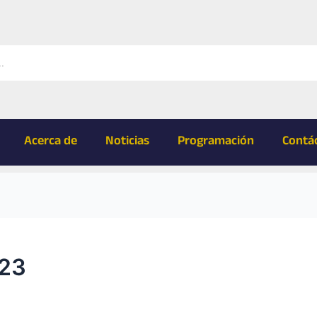
Acerca de
Noticias
Programación
Contá
023