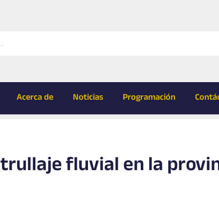
Acerca de
Noticias
Programación
Contá
rullaje fluvial en la provi