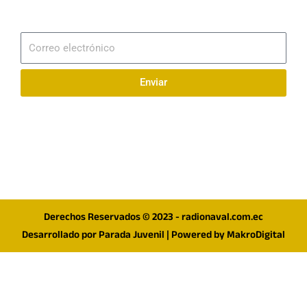
Suscribirme
Correo
electrónico
Enviar
Síguenos en redes
F
I
T
a
n
w
c
s
i
e
t
t
Derechos Reservados © 2023 - radionaval.com.ec
b
a
t
Desarrollado por
Parada Juvenil
| Powered by
MakroDigital
o
g
e
o
r
r
k
a
m