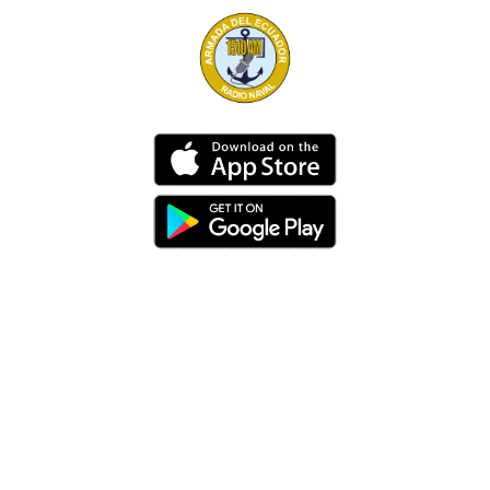
Dirección
Av. 25 de Julio – Base Naval Sur
Teléfonos
0994209939
Email
info@radionaval.com.ec