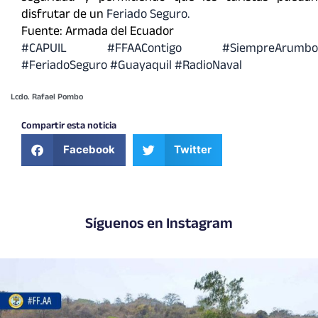
disfrutar de un
Feriado Seguro.
Fuente: Armada del Ecuador
#CAPUIL
#FFAAContigo
#SiempreArumbo
#FeriadoSeguro
#Guayaquil #RadioNaval
Lcdo. Rafael Pombo
Compartir esta noticia
Facebook
Twitter
Síguenos en Instagram