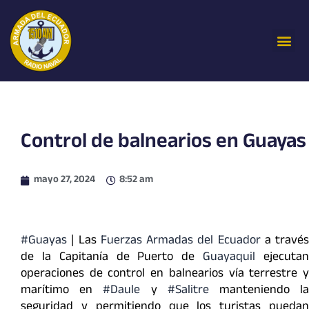
Ir
al
Me
contenido
Control de balnearios en Guayas
mayo 27, 2024
8:52 am
#Guayas
| Las
Fuerzas Armadas del Ecuador
a través
de la Capitanía de Puerto de
Guayaquil
ejecuta
operaciones de control en balnearios vía terrestre y
marítimo en
#Daule
y
#Salitre
manteniendo l
seguridad y permitiendo que los turistas puedan