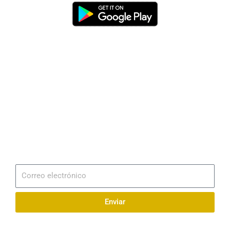
Dirección
Av. 25 de Julio – Base Naval Sur
Teléfonos
0994209939
Email
info@radionaval.com.ec
Suscribirme
Correo
electrónico
Enviar