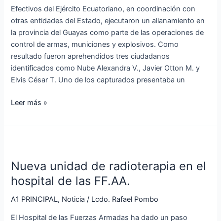
de
Efectivos del Ejército Ecuatoriano, en coordinación con
Aragua
otras entidades del Estado, ejecutaron un allanamiento en
la provincia del Guayas como parte de las operaciones de
control de armas, municiones y explosivos. Como
resultado fueron aprehendidos tres ciudadanos
identificados como Nube Alexandra V., Javier Otton M. y
Elvis César T. Uno de los capturados presentaba un
Leer más »
Nueva
unidad
Nueva unidad de radioterapia en el
de
radioterapia
hospital de las FF.AA.
en
A1 PRINCIPAL
,
Noticia
/
Lcdo. Rafael Pombo
el
hospital
El Hospital de las Fuerzas Armadas ha dado un paso