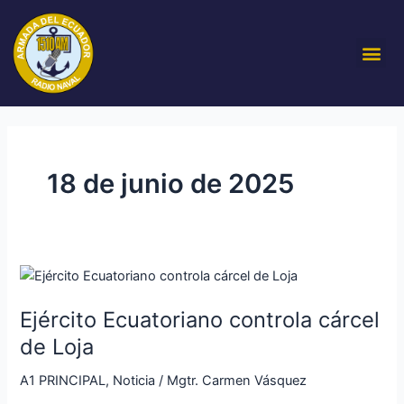
Ir
al
Me
contenido
18 de junio de 2025
Ejército
Ecuatoriano
Ejército Ecuatoriano controla cárcel
controla
cárcel
de Loja
de
A1 PRINCIPAL
,
Noticia
/
Mgtr. Carmen Vásquez
Loja