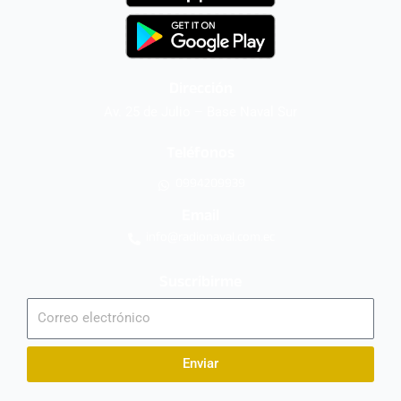
Dirección
Av. 25 de Julio – Base Naval Sur
Teléfonos
0994209939
Email
info@radionaval.com.ec
Suscribirme
Correo
electrónico
Enviar