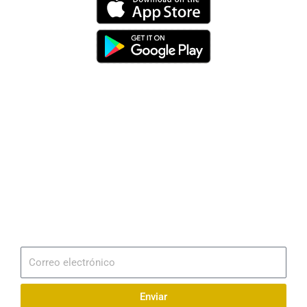
Dirección
Av. 25 de Julio – Base Naval Sur
Teléfonos
0994209939
Email
info@radionaval.com.ec
Suscribirme
Correo
electrónico
Enviar