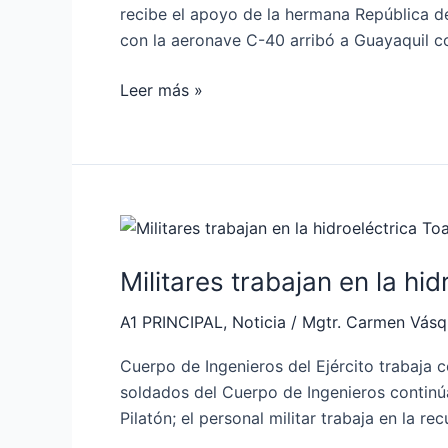
para
recibe el apoyo de la hermana República d
la
con la aeronave C-40 arribó a Guayaquil co
extinción
de
Leer más »
incendios
Militares
trabajan
Militares trabajan en la hi
en
la
A1 PRINCIPAL
,
Noticia
/
Mgtr. Carmen Vás
hidroeléctrica
Toachi-
Cuerpo de Ingenieros del Ejército trabaja c
Pilatón
soldados del Cuerpo de Ingenieros continú
Pilatón; el personal militar trabaja en la 