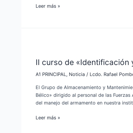
Leer más »
II
curso
II curso de «Identificació
de
«Identificación
A1 PRINCIPAL
,
Noticia
/
Lcdo. Rafael Pomb
y
Almacenamiento
El Grupo de Almacenamiento y Mantenimient
de
Bélico» dirigido al personal de las Fuerza
Material
del manejo del armamento en nuestra ins
Bélico»
en
Leer más »
la
FAE