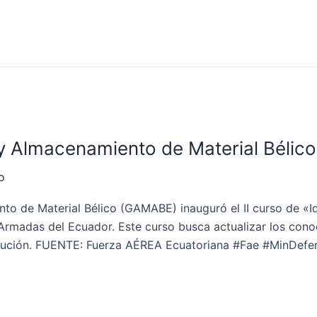
n y Almacenamiento de Material Bélico
o
o de Material Bélico (GAMABE) inauguró el II curso de «I
s Armadas del Ecuador. Este curso busca actualizar los con
titución. FUENTE: Fuerza AÉREA Ecuatoriana #Fae #MinDef