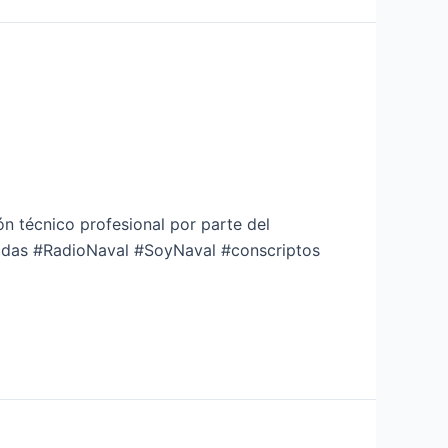
ón técnico profesional por parte del
madas #RadioNaval #SoyNaval #conscriptos