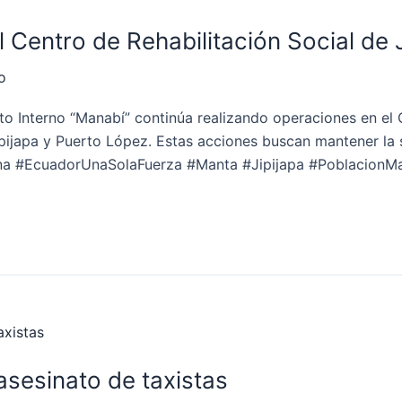
 Centro de Rehabilitación Social de 
o
o Interno “Manabí” continúa realizando operaciones en el C
ipijapa y Puerto López. Estas acciones buscan mantener la 
ana #EcuadorUnaSolaFuerza #Manta #Jipijapa #PoblacionMa
asesinato de taxistas