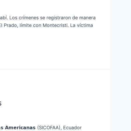
abí. Los crímenes se registraron de manera
l Prado, límite con Montecristi. La víctima
s
𝗲𝗮𝘀 𝗔𝗺𝗲𝗿𝗶𝗰𝗮𝗻𝗮𝘀 (SICOFAA), Ecuador