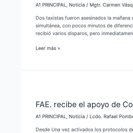
A1 PRINCIPAL
,
Noticia
/
Mgtr. Carmen Vás
asesinato
de
Dos taxistas fueron asesinados la mañana 
taxistas
simultánea, con pocos minutos de diferencia
recibió varios disparos, pero inmediatamen
Leer más »
FAE.
recibe
FAE. recibe el apoyo de Co
el
apoyo
A1 PRINCIPAL
,
Noticia
/
Lcdo. Rafael Pomb
de
Colombia
Desde Una vez activados los protocolos del 𝗦𝗶𝘀𝘁𝗲