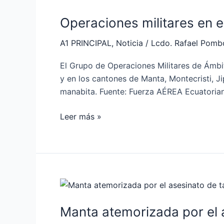
militares
Operaciones militares en el
en
el
A1 PRINCIPAL
,
Noticia
/
Lcdo. Rafael Pomb
Centro
de
El Grupo de Operaciones Militares de Ámbit
Rehabilitación
y en los cantones de Manta, Montecristi, J
Social
manabita. Fuente: Fuerza AÉREA Ecuatori
de
Jipijapa
Leer más »
Manta
atemorizada
Manta atemorizada por el 
por
el