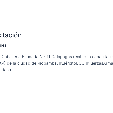
itación
quez
 Caballería Blindada N.° 11 Galápagos recibió la capacitaci
CAP) de la ciudad de Riobamba. #EjércitoECU #FuerzasAr
oriano