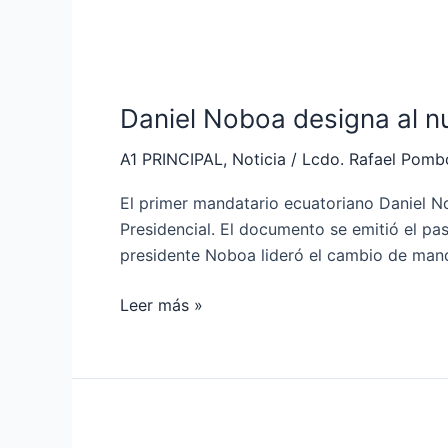
Daniel
Noboa
Daniel Noboa designa al nu
designa
al
A1 PRINCIPAL
,
Noticia
/
Lcdo. Rafael Pomb
nuevo
jefe
El primer mandatario ecuatoriano Daniel No
de
Presidencial. El documento se emitió el p
la
presidente Noboa lideró el cambio de man
Casa
Militar
Leer más »
tras
Decreto
presidencial
Operaciones