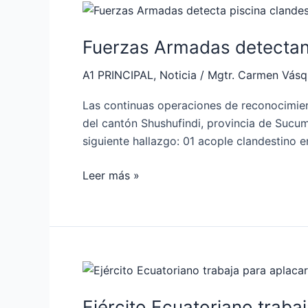
Fuerzas
Armadas
Fuerzas Armadas detectan 
detectan
piscina
A1 PRINCIPAL
,
Noticia
/
Mgtr. Carmen Vás
clandestina
de
Las continuas operaciones de reconocimient
combustible
del cantón Shushufindi, provincia de Sucumb
siguiente hallazgo: 01 acople clandestino e
Leer más »
Ejército
Ecuatoriano
Ejército Ecuatoriano trabaj
trabaja