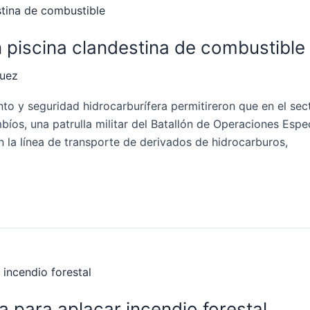
piscina clandestina de combustible
quez
o y seguridad hidrocarburífera permitireron que en el secto
íos, una patrulla militar del Batallón de Operaciones Espec
n la línea de transporte de derivados de hidrocarburos,
a para aplacar incendio forestal