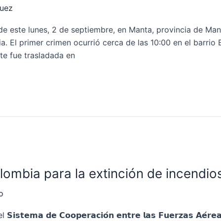
quez
de este lunes, 2 de septiembre, en Manta, provincia de Man
. El primer crimen ocurrió cerca de las 10:00 en el barrio E
te fue trasladada en
lombia para la extinción de incendio
o
𝗺𝗮 𝗱𝗲 𝗖𝗼𝗼𝗽𝗲𝗿𝗮𝗰𝗶𝗼́𝗻 𝗲𝗻𝘁𝗿𝗲 𝗹𝗮𝘀 𝗙𝘂𝗲𝗿𝘇𝗮𝘀 𝗔𝗲́𝗿