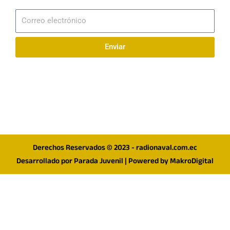
Suscribirme
Correo
electrónico
Enviar
Síguenos en redes
F
I
T
a
n
w
c
s
i
e
t
t
Derechos Reservados © 2023 - radionaval.com.ec
b
a
t
Desarrollado por
Parada Juvenil
| Powered by
MakroDigital
o
g
e
o
r
r
k
a
m