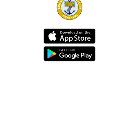
Dirección
Av. 25 de Julio – Base Naval Sur
Teléfonos
0994209939
Email
info@radionaval.com.ec