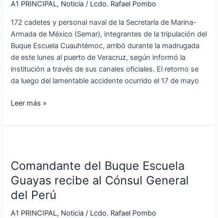
tras
A1 PRINCIPAL
,
Noticia
/
Lcdo. Rafael Pombo
accidente
172 cadetes y personal naval de la Secretaría de Marina-
en
Armada de México (Semar), integrantes de la tripulación del
New
Buque Escuela Cuauhtémoc, arribó durante la madrugada
York
de este lunes al puerto de Veracruz, según informó la
institución a través de sus canales oficiales. El retorno se
da luego del lamentable accidente ocurrido el 17 de mayo
Leer más »
Comandante
del
Comandante del Buque Escuela
Buque
Escuela
Guayas recibe al Cónsul General
Guayas
del Perú
recibe
al
A1 PRINCIPAL
,
Noticia
/
Lcdo. Rafael Pombo