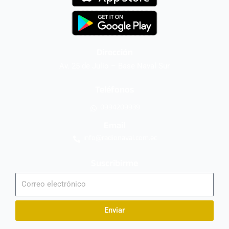
Dirección
Av. 25 de Julio – Base Naval Sur
Teléfonos
0994209939
Email
info@radionaval.com.ec
Suscribirme
Correo
electrónico
Enviar