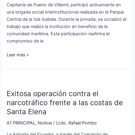
social
Capitanía de Puerto de Villamil, participó activamente en
en
una brigada social interinstitucional realizada en el Parque
la
Central de la Isla Isabela. Durante la jornada, se socializó el
Isla
trabajo que realiza la institución en beneficio de la
Isabela
comunidad marítima. Esta participación reafirma el
compromiso de la
Leer más »
Exitosa
operación
Exitosa operación contra el
contra
el
narcotráfico frente a las costas de
narcotráfico
Santa Elena
frente
a
A1 PRINCIPAL
,
Noticia
/
Lcdo. Rafael Pombo
las
La Armada del Ecuador, a través del Comando de