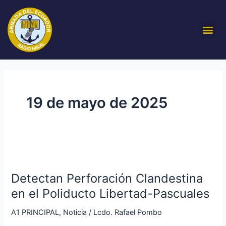
Ir
al
Me
contenido
19 de mayo de 2025
Detectan
Perforación
Detectan Perforación Clandestina
Clandestina
en
en el Poliducto Libertad-Pascuales
el
A1 PRINCIPAL
,
Noticia
/
Lcdo. Rafael Pombo
Poliducto