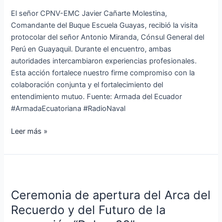
Cónsul
El señor CPNV-EMC Javier Cañarte Molestina,
General
Comandante del Buque Escuela Guayas, recibió la visita
del
protocolar del señor Antonio Miranda, Cónsul General del
Perú
Perú en Guayaquil. Durante el encuentro, ambas
autoridades intercambiaron experiencias profesionales.
Esta acción fortalece nuestro firme compromiso con la
colaboración conjunta y el fortalecimiento del
entendimiento mutuo. Fuente: Armada del Ecuador
#ArmadaEcuatoriana #RadioNaval
Leer más »
Ceremonia
de
Ceremonia de apertura del Arca del
apertura
del
Recuerdo y del Futuro de la
Arca