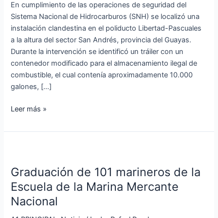
Libertad-
En cumplimiento de las operaciones de seguridad del
Pascuales
Sistema Nacional de Hidrocarburos (SNH) se localizó una
instalación clandestina en el poliducto Libertad-Pascuales
a la altura del sector San Andrés, provincia del Guayas.
Durante la intervención se identificó un tráiler con un
contenedor modificado para el almacenamiento ilegal de
combustible, el cual contenía aproximadamente 10.000
galones, […]
Leer más »
Graduación
de
Graduación de 101 marineros de la
101
marineros
Escuela de la Marina Mercante
de
Nacional
la
Escuela