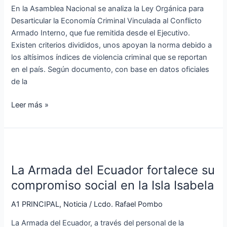
En la Asamblea Nacional se analiza la Ley Orgánica para
la
Desarticular la Economía Criminal Vinculada al Conflicto
Asamblea
Armado Interno, que fue remitida desde el Ejecutivo.
Existen criterios divididos, unos apoyan la norma debido a
los altísimos índices de violencia criminal que se reportan
en el país. Según documento, con base en datos oficiales
de la
Leer más »
La
Armada
La Armada del Ecuador fortalece su
del
Ecuador
compromiso social en la Isla Isabela
fortalece
A1 PRINCIPAL
,
Noticia
/
Lcdo. Rafael Pombo
su
compromiso
La Armada del Ecuador, a través del personal de la