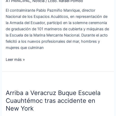
A1 PRINCIPAL
,
Noticia
/
Lcdo. Rafael Pombo
de
El contralmirante Pablo Pazmiño Manrique, director
la
Nacional de los Espacios Acuáticos, en representación de
Marina
la Armada del Ecuador, participó en la solemne ceremonia
Mercante
de graduación de 101 marineros de cubierta y máquinas de
Nacional
la Escuela de la Marina Mercante Nacional. Durante el acto
felicitó a los nuevos profesionales del mar, hombres y
mujeres que culminan
Leer más »
Arriba
a
Arriba a Veracruz Buque Escuela
Veracruz
Buque
Cuauhtémoc tras accidente en
Escuela
New York
Cuauhtémoc