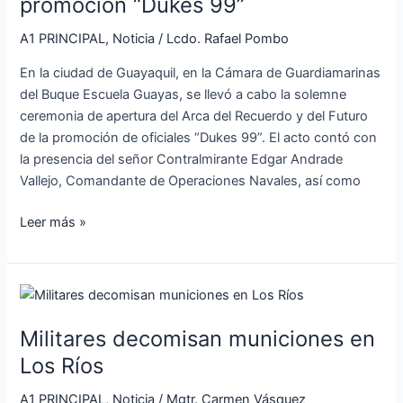
promoción “Dukes 99”
del
Recuerdo
A1 PRINCIPAL
,
Noticia
/
Lcdo. Rafael Pombo
y
En la ciudad de Guayaquil, en la Cámara de Guardiamarinas
del
del Buque Escuela Guayas, se llevó a cabo la solemne
Futuro
ceremonia de apertura del Arca del Recuerdo y del Futuro
de
de la promoción de oficiales “Dukes 99”. El acto contó con
la
la presencia del señor Contralmirante Edgar Andrade
promoción
Vallejo, Comandante de Operaciones Navales, así como
“Dukes
99”
Leer más »
Militares
decomisan
Militares decomisan municiones en
municiones
en
Los Ríos
Los
A1 PRINCIPAL
,
Noticia
/
Mgtr. Carmen Vásquez
Ríos