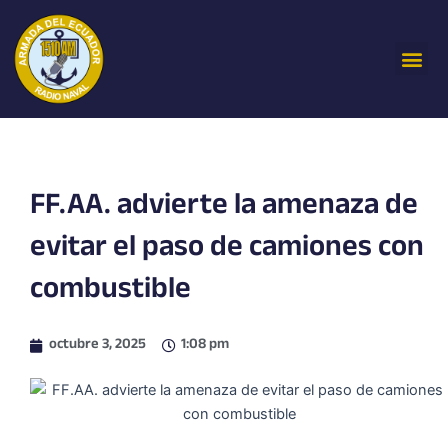
Ir
al
Me
contenido
FF.AA. advierte la amenaza de
evitar el paso de camiones con
combustible
octubre 3, 2025
1:08 pm