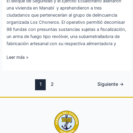
El Bloque de Seguridad y el Ejército Ecuatoriano allanaron
Choneros»
una vivienda en Manabí y aprehendieron a tres
ciudadanos que pertenecerían al grupo de delincuencia
organizada Los Choneros. El operativo permitió decomisar
98 fundas con presuntas sustancias sujetas a fiscalización,
un arma de fuego tipo revólver, una subametralladora de
fabricación artesanal con su respectiva alimentadora y
Leer más »
1
2
Siguiente
→