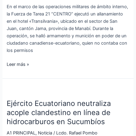
en
En el marco de las operaciones militares de ámbito interno,
un
la Fuerza de Tarea 21 “CENTRO” ejecutó un allanamiento
Hotel
en el hotel «Transilvania», ubicado en el sector de San
del
Juan, cantón Jama, provincia de Manabí. Durante la
cantón
operación, se halló armamento y munición en poder de un
Jama
ciudadano canadiense-ecuatoriano, quien no contaba con
los permisos
Leer más »
Ejército
Ecuatoriano
Ejército Ecuatoriano neutraliza
neutraliza
acople
acople clandestino en línea de
clandestino
hidrocarburos en Sucumbíos
en
línea
A1 PRINCIPAL
,
Noticia
/
Lcdo. Rafael Pombo