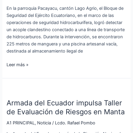
de
En la parroquia Pacayacu, cantón Lago Agrio, el Bloque de
hidrocarburos
Seguridad del Ejército Ecuatoriano, en el marco de las
en
operaciones de seguridad hidrocarburífera, logró detectar
Sucumbíos
un acople clandestino conectado a una línea de transporte
de hidrocarburos. Durante la intervención, se encontraron
225 metros de manguera y una piscina artesanal vacía,
destinada al almacenamiento ilegal de
Leer más »
Armada
del
Armada del Ecuador impulsa Taller
Ecuador
impulsa
de Evaluación de Riesgos en Manta
Taller
A1 PRINCIPAL
,
Noticia
/
Lcdo. Rafael Pombo
de
Evaluación