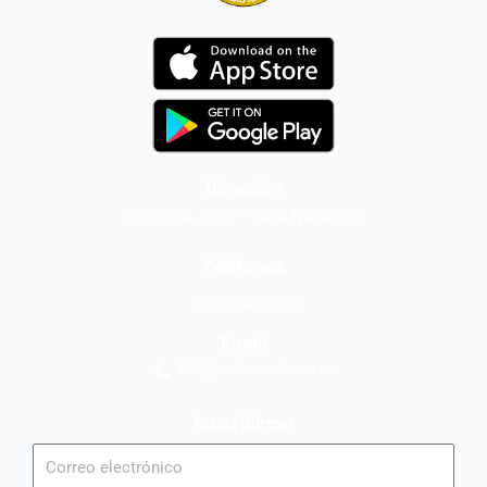
Dirección
Av. 25 de Julio – Base Naval Sur
Teléfonos
0994209939
Email
info@radionaval.com.ec
Suscribirme
Correo
electrónico