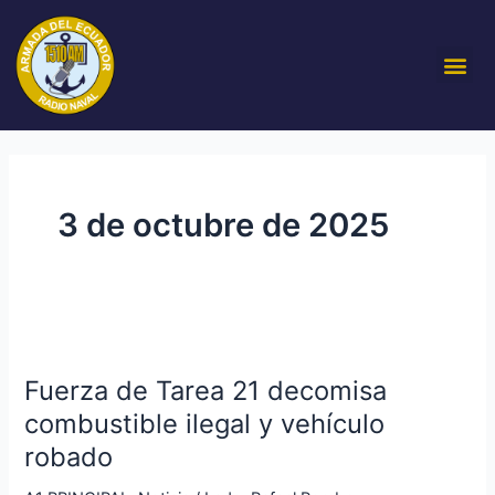
Ir
al
Me
contenido
3 de octubre de 2025
Fuerza
de
Fuerza de Tarea 21 decomisa
Tarea
21
combustible ilegal y vehículo
decomisa
robado
combustible