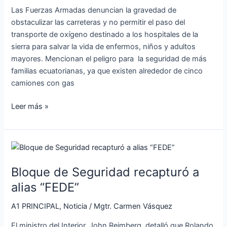
de
Las Fuerzas Armadas denuncian la gravedad de
camiones
obstaculizar las carreteras y no permitir el paso del
con
transporte de oxígeno destinado a los hospitales de la
combustible
sierra para salvar la vida de enfermos, niños y adultos
mayores. Mencionan el peligro para la seguridad de más
familias ecuatorianas, ya que existen alrededor de cinco
camiones con gas
Leer más »
Bloque
de
Bloque de Seguridad recapturó a
Seguridad
recapturó
alias “FEDE”
a
A1 PRINCIPAL
,
Noticia
/
Mgtr. Carmen Vásquez
alias
“FEDE”
El ministro del Interior, John Reimberg, detalló que Rolando