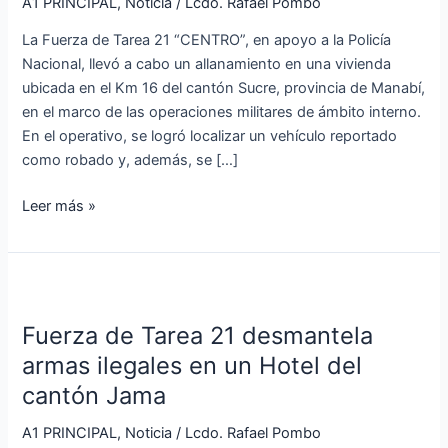
ilegal
A1 PRINCIPAL
,
Noticia
/
Lcdo. Rafael Pombo
y
La Fuerza de Tarea 21 “CENTRO”, en apoyo a la Policía
vehículo
Nacional, llevó a cabo un allanamiento en una vivienda
robado
ubicada en el Km 16 del cantón Sucre, provincia de Manabí,
en el marco de las operaciones militares de ámbito interno.
En el operativo, se logró localizar un vehículo reportado
como robado y, además, se […]
Leer más »
Fuerza
de
Fuerza de Tarea 21 desmantela
Tarea
21
armas ilegales en un Hotel del
desmantela
cantón Jama
armas
ilegales
A1 PRINCIPAL
,
Noticia
/
Lcdo. Rafael Pombo