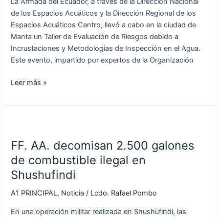
La Armada del Ecuador, a través de la Dirección Nacional
de
de los Espacios Acuáticos y la Dirección Regional de los
Riesgos
Espacios Acuáticos Centro, llevó a cabo en la ciudad de
en
Manta un Taller de Evaluación de Riesgos debido a
Manta
Incrustaciones y Metodologías de Inspección en el Agua.
Este evento, impartido por expertos de la Organización
Leer más »
FF.
AA.
FF. AA. decomisan 2.500 galones
decomisan
2.500
de combustible ilegal en
galones
Shushufindi
de
combustible
A1 PRINCIPAL
,
Noticia
/
Lcdo. Rafael Pombo
ilegal
En una operación militar realizada en Shushufindi, las
en