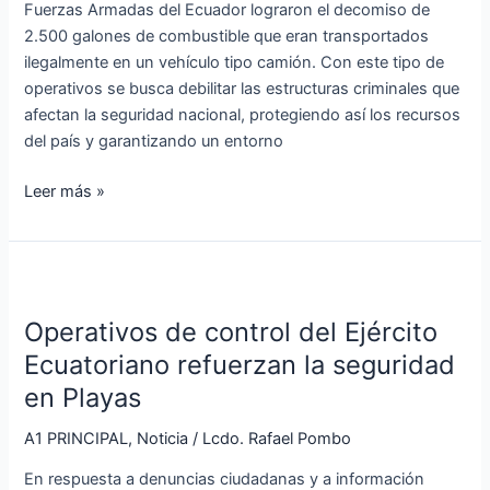
Fuerzas Armadas del Ecuador lograron el decomiso de
Shushufindi
2.500 galones de combustible que eran transportados
ilegalmente en un vehículo tipo camión. Con este tipo de
operativos se busca debilitar las estructuras criminales que
afectan la seguridad nacional, protegiendo así los recursos
del país y garantizando un entorno
Leer más »
Operativos
de
Operativos de control del Ejército
control
del
Ecuatoriano refuerzan la seguridad
Ejército
en Playas
Ecuatoriano
refuerzan
A1 PRINCIPAL
,
Noticia
/
Lcdo. Rafael Pombo
la
En respuesta a denuncias ciudadanas y a información
seguridad