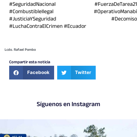
#SeguridadNacional #FuerzaDeTarea21
#CombustibleIlegal #OperativoManabí
#JusticiaYSeguridad #Decomiso
#LuchaContraElCrimen #Ecuador
Lcdo. Rafael Pombo
Compartir esta noticia
Facebook
Twitter
Síguenos en Instagram