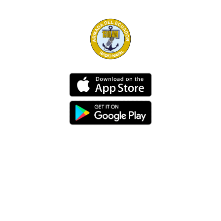
Dirección
Av. 25 de Julio – Base Naval Sur
Teléfonos
0994209939
Email