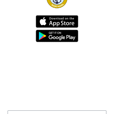
Dirección
Av. 25 de Julio – Base Naval Sur
Teléfonos
0994209939
Email
info@radionaval.com.ec
Suscribirme
Correo