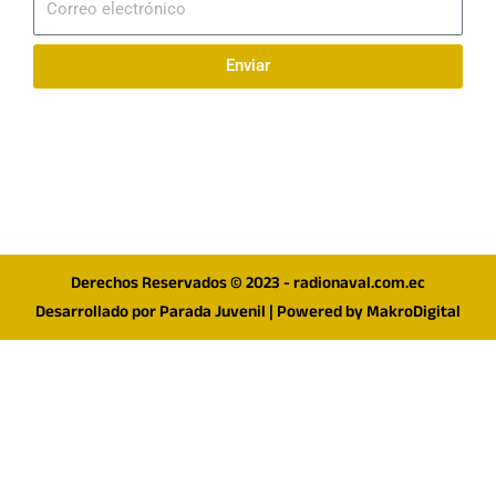
electrónico
Enviar
Síguenos en redes
F
I
T
a
n
w
c
s
i
e
t
t
Derechos Reservados © 2023 - radionaval.com.ec
b
a
t
Desarrollado por
Parada Juvenil
| Powered by
MakroDigital
o
g
e
o
r
r
k
a
m