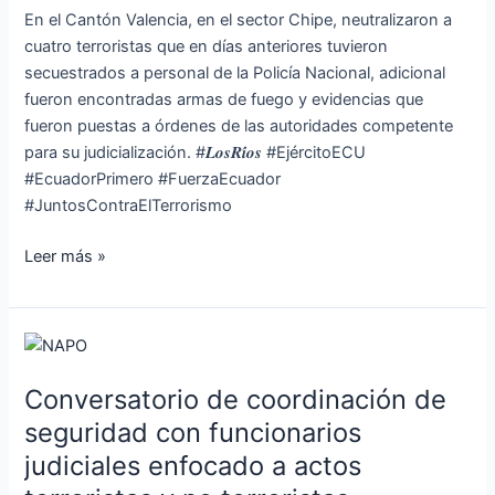
en
En el Cantón Valencia, en el sector Chipe, neutralizaron a
Los
cuatro terroristas que en días anteriores tuvieron
Ríos
secuestrados a personal de la Policía Nacional, adicional
fueron encontradas armas de fuego y evidencias que
fueron puestas a órdenes de las autoridades competente
para su judicialización. #𝑳𝒐𝒔𝑹𝒊́𝒐𝒔 #EjércitoECU
#EcuadorPrimero #FuerzaEcuador
#JuntosContraElTerrorismo
Leer más »
Conversatorio
de
Conversatorio de coordinación de
coordinación
de
seguridad con funcionarios
seguridad
judiciales enfocado a actos
con