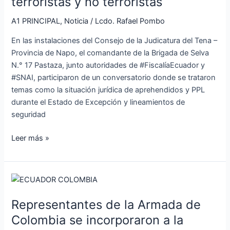
terroristas y no terroristas
funcionarios
judiciales
A1 PRINCIPAL
,
Noticia
/
Lcdo. Rafael Pombo
enfocado
En las instalaciones del Consejo de la Judicatura del Tena –
a
Provincia de Napo, el comandante de la Brigada de Selva
actos
N.° 17 Pastaza, junto autoridades de #FiscalíaEcuador y
terroristas
#SNAI, participaron de un conversatorio donde se trataron
y
temas como la situación jurídica de aprehendidos y PPL
no
durante el Estado de Excepción y lineamientos de
terroristas
seguridad
Leer más »
Representantes
de
Representantes de la Armada de
la
Armada
Colombia se incorporaron a la
de