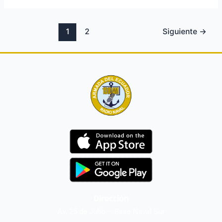
1
2
Siguiente
→
Dirección
Av. 25 de Julio – Base Naval Sur