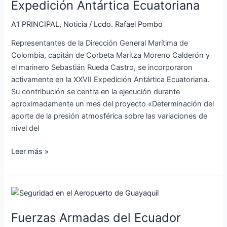
Expedición Antártica Ecuatoriana
Colombia
se
A1 PRINCIPAL
,
Noticia
/
Lcdo. Rafael Pombo
incorporaron
Representantes de la Dirección General Marítima de
a
Colombia, capitán de Corbeta Maritza Moreno Calderón y
la
el marinero Sebastián Rueda Castro, se incorporaron
Expedición
activamente en la XXVII Expedición Antártica Ecuatoriana.
Antártica
Su contribución se centra en la ejecución durante
Ecuatoriana
aproximadamente un mes del proyecto «Determinación del
aporte de la presión atmosférica sobre las variaciones de
nivel del
Leer más »
Fuerzas
Armadas
Fuerzas Armadas del Ecuador
del