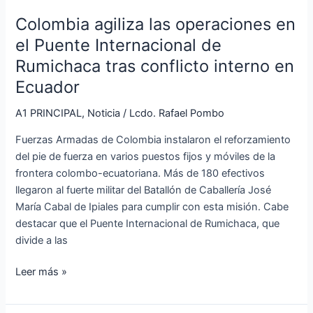
operaciones
Colombia agiliza las operaciones en
en
el
el Puente Internacional de
Puente
Rumichaca tras conflicto interno en
Internacional
Ecuador
de
Rumichaca
A1 PRINCIPAL
,
Noticia
/
Lcdo. Rafael Pombo
tras
Fuerzas Armadas de Colombia instalaron el reforzamiento
conflicto
del pie de fuerza en varios puestos fijos y móviles de la
interno
frontera colombo-ecuatoriana. Más de 180 efectivos
en
llegaron al fuerte militar del Batallón de Caballería José
Ecuador
María Cabal de Ipiales para cumplir con esta misión. Cabe
destacar que el Puente Internacional de Rumichaca, que
divide a las
Leer más »