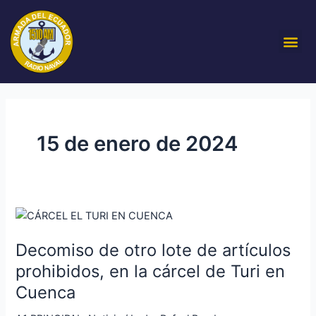
Ir
al
Me
contenido
15 de enero de 2024
Decomiso
de
Decomiso de otro lote de artículos
otro
lote
prohibidos, en la cárcel de Turi en
de
Cuenca
artículos