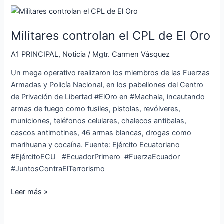
Militares
controlan
Militares controlan el CPL de El Oro
el
CPL
A1 PRINCIPAL
,
Noticia
/
Mgtr. Carmen Vásquez
de
El
Un mega operativo realizaron los miembros de las Fuerzas
Oro
Armadas y Policía Nacional, en los pabellones del Centro
de Privación de Libertad #ElOro en #Machala, incautando
armas de fuego como fusiles, pistolas, revólveres,
municiones, teléfonos celulares, chalecos antibalas,
cascos antimotines, 46 armas blancas, drogas como
marihuana y cocaína. Fuente: Ejército Ecuatoriano
#EjércitoECU #EcuadorPrimero #FuerzaEcuador
#JuntosContraElTerrorismo
Leer más »