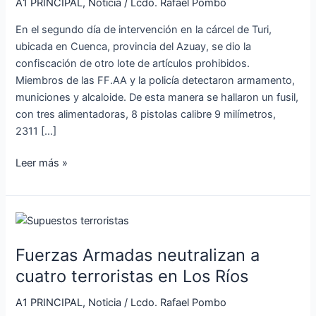
prohibidos,
A1 PRINCIPAL
,
Noticia
/
Lcdo. Rafael Pombo
en
En el segundo día de intervención en la cárcel de Turi,
la
ubicada en Cuenca, provincia del Azuay, se dio la
cárcel
confiscación de otro lote de artículos prohibidos.
de
Miembros de las FF.AA y la policía detectaron armamento,
Turi
municiones y alcaloide. De esta manera se hallaron un fusil,
en
con tres alimentadoras, 8 pistolas calibre 9 milímetros,
Cuenca
2311 […]
Leer más »
Fuerzas
Armadas
Fuerzas Armadas neutralizan a
neutralizan
a
cuatro terroristas en Los Ríos
cuatro
A1 PRINCIPAL
,
Noticia
/
Lcdo. Rafael Pombo
terroristas