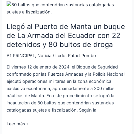
Llegó
al
Puerto
Llegó al Puerto de Manta un buque
de
Manta
de La Armada del Ecuador con 22
un
detenidos y 80 bultos de droga
buque
de
A1 PRINCIPAL
,
Noticia
/
Lcdo. Rafael Pombo
La
El viernes 12 de enero de 2024, el Bloque de Seguridad
Armada
conformado por las Fuerzas Armadas y la Policía Nacional,
del
ejecutó operaciones militares en la zona económica
Ecuador
exclusiva ecuatoriana, aproximadamente a 200 millas
con
náuticas de Manta. En este procedimiento se logró la
22
incautación de 80 bultos que contendrían sustancias
detenidos
catalogadas sujetas a fiscalización. Según la
y
80
Leer más »
bultos
de