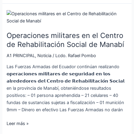
droga
Operaciones
militares
en
Operaciones militares en el Centro
el
Centro
de Rehabilitación Social de Manabí
de
A1 PRINCIPAL
,
Noticia
/
Lcdo. Rafael Pombo
Rehabilitación
Social
Las Fuerzas Armadas del Ecuador continúan realizando
de
𝗼𝗽𝗲𝗿𝗮𝗰𝗶𝗼𝗻𝗲𝘀 𝗺𝗶𝗹𝗶𝘁𝗮𝗿𝗲𝘀 𝗱𝗲 𝘀𝗲𝗴𝘂𝗿𝗶𝗱𝗮𝗱 𝗲𝗻 𝗹𝗼𝘀
Manabí
𝗮𝗹𝗿𝗲𝗱𝗲𝗱𝗼𝗿𝗲𝘀 𝗱𝗲𝗹 𝗖𝗲𝗻𝘁𝗿𝗼 𝗱𝗲 𝗥𝗲𝗵𝗮𝗯𝗶𝗹𝗶𝘁𝗮𝗰𝗶𝗼́𝗻 𝗦𝗼𝗰𝗶𝗮𝗹
en la provincia de Manabí, obteniéndose resultados
positivos: – 01 persona aprehendida – 21 celulares – 40
fundas de sustancias sujetas a fiscalización – 01 munición
9mm – Dinero en efectivo Las Fuerzas Armadas no darán
Leer más »