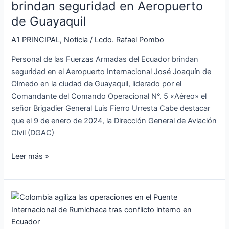
Ecuador
brindan seguridad en Aeropuerto
brindan
de Guayaquil
seguridad
en
A1 PRINCIPAL
,
Noticia
/
Lcdo. Rafael Pombo
Aeropuerto
Personal de las Fuerzas Armadas del Ecuador brindan
de
seguridad en el Aeropuerto Internacional José Joaquín de
Guayaquil
Olmedo en la ciudad de Guayaquil, liderado por el
Comandante del Comando Operacional N°. 5 «Aéreo» el
señor Brigadier General Luis Fierro Urresta Cabe destacar
que el 9 de enero de 2024, la Dirección General de Aviación
Civil (DGAC)
Leer más »
Colombia
agiliza
las