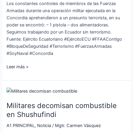
Los constantes controles de miembros de las Fuerzas
Armadas durante una operación militar ejecutada en la
Concordia aprehendieron a un presunto terrorista, en su
poder se encontró: – 1 pistola – dos alimentadoras.
Seguimos trabajando por un Ecuador sin terrorismo.
Fuente: Ejército Ecuatoriano #EjércitoECU #FFAAContigo
#BloqueDeSeguridad #Terrorismo #FuerzasArmadas
#SoyNaval #Concordia
Leer más »
Militares
decomisan
Militares decomisan combustible
combustible
en
en Shushufindi
Shushufindi
A1 PRINCIPAL
,
Noticia
/
Mgtr. Carmen Vásquez