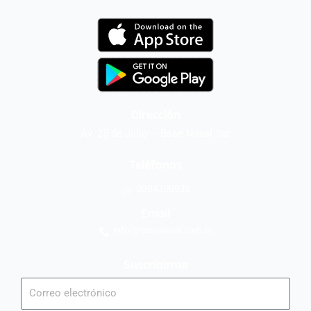
Dirección
Av. 25 de Julio – Base Naval Sur
Teléfonos
0994209939
Email
info@radionaval.com.ec
Suscribirme
Correo
electrónico