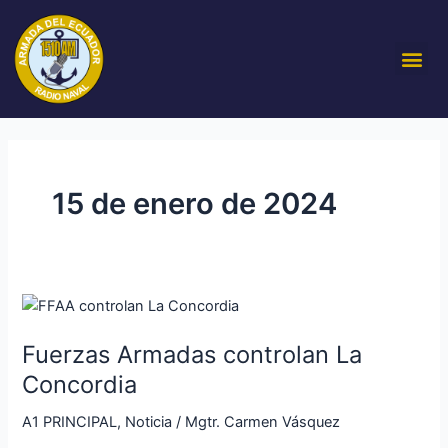
Ir
al
Me
contenido
15 de enero de 2024
Fuerzas
Armadas
Fuerzas Armadas controlan La
controlan
La
Concordia
Concordia
A1 PRINCIPAL
,
Noticia
/
Mgtr. Carmen Vásquez