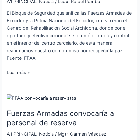
FF.AA
A1 PRINCIPAL
,
Noticia
/
Lcdo. Rafael Pombo
y
El Bloque de Seguridad que unifica las Fuerzas Armadas del
Policia
Ecuador y la Policía Nacional del Ecuador, intervinieron el
Nacional
Centro de Rehabilitación Social Archidona, donde por el
oportuno y efectivo accionar se retomó el orden y control
en el interior del centro carcelario, de esta manera
reafirmamos nuestro compromiso por recuperar la paz.
Fuente: FFAA
Leer más »
Fuerzas
Armadas
Fuerzas Armadas convocaría a
convocaría
a
personal de reserva
personal
A1 PRINCIPAL
,
Noticia
/
Mgtr. Carmen Vásquez
de