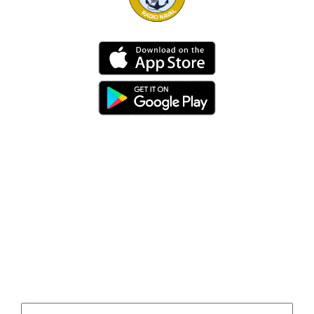
Dirección
Av. 25 de Julio – Base Naval Sur
Teléfonos
0994209939
Email
info@radionaval.com.ec
Suscribirme
Correo