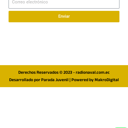
electrónico
Enviar
Síguenos en redes
F
I
T
a
n
w
c
s
i
e
t
t
Derechos Reservados © 2023 - radionaval.com.ec
b
a
t
Desarrollado por
Parada Juvenil
| Powered by
MakroDigital
o
g
e
o
r
r
k
a
m