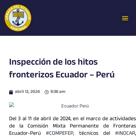
Ir
al
Me
contenido
Inspección de los hitos
fronterizos Ecuador – Perú
abril 12, 2024
9:36 am
Del 3 al 11 de abril de 2024, en el marco de actividades
de la Comisión Mixta Permanente de Fronteras
Ecuador-Perú
#COMPEFEP
, técnicos del
#INOCAR
,