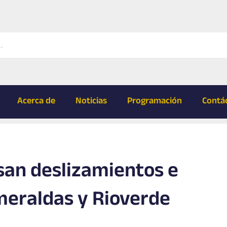
Acerca de
Noticias
Programación
Contá
usan deslizamientos e
meraldas y Rioverde