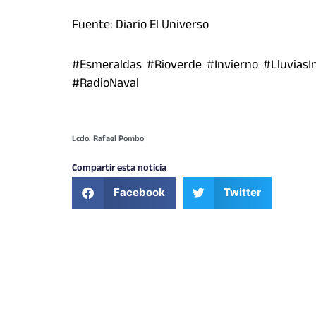
Fuente: Diario El Universo
#Esmeraldas #Rioverde #Invierno #LluviasI
#RadioNaval
Lcdo. Rafael Pombo
Compartir esta noticia
Facebook
Twitter