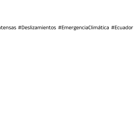
ntensas #Deslizamientos #EmergenciaClimática #Ecuador 