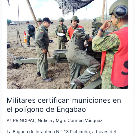
Militares
certifican
municiones
en
el
polígono
de
Engabao
Militares certifican municiones en
el polígono de Engabao
A1 PRINCIPAL
,
Noticia
/
Mgtr. Carmen Vásquez
La Brigada de Infantería N.° 13 Pichincha, a través del