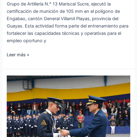
Grupo de Artillería N.° 13 Mariscal Sucre, ejecutó la
certificación de munición de 105 mm en el polígono de
Engabao, cantón General Villamil Playas, provincia del
Guayas. Esta actividad forma parte del entrenamiento para
fortalecer las capacidades técnicas y operativas para el
empleo oportuno y
Leer más »
Unidad
Educativa
FAE
N.
°
1
graduó
a