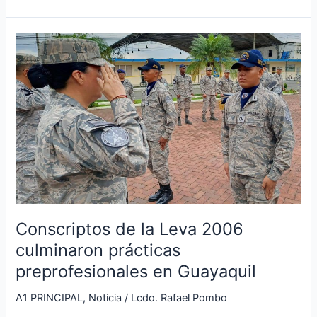
Conscriptos
de
la
Leva
2006
culminaron
prácticas
preprofesionales
en
Guayaquil
Conscriptos de la Leva 2006
culminaron prácticas
preprofesionales en Guayaquil
A1 PRINCIPAL
,
Noticia
/
Lcdo. Rafael Pombo