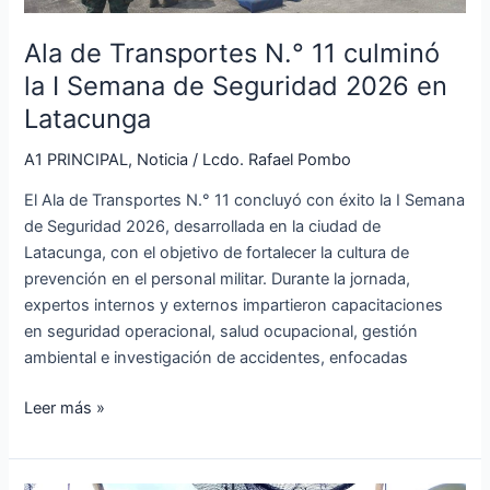
Semana
de
Ala de Transportes N.° 11 culminó
Seguridad
la I Semana de Seguridad 2026 en
2026
Latacunga
en
Latacunga
A1 PRINCIPAL
,
Noticia
/
Lcdo. Rafael Pombo
El Ala de Transportes N.° 11 concluyó con éxito la I Semana
de Seguridad 2026, desarrollada en la ciudad de
Latacunga, con el objetivo de fortalecer la cultura de
prevención en el personal militar. Durante la jornada,
expertos internos y externos impartieron capacitaciones
en seguridad operacional, salud ocupacional, gestión
ambiental e investigación de accidentes, enfocadas
Leer más »