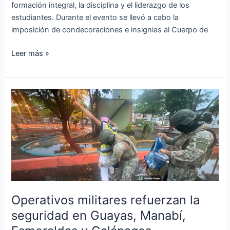
formación integral, la disciplina y el liderazgo de los
estudiantes. Durante el evento se llevó a cabo la
imposición de condecoraciones e insignias al Cuerpo de
Leer más »
Operativos
militares
refuerzan
la
seguridad
en
Guayas,
Manabí,
Esmeraldas
Operativos militares refuerzan la
y
seguridad en Guayas, Manabí,
Galápagos