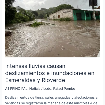
inundaciones
en
Esmeraldas
y
Rioverde
Intensas lluvias causan
deslizamientos e inundaciones en
Esmeraldas y Rioverde
A1 PRINCIPAL
,
Noticia
/
Lcdo. Rafael Pombo
Deslizamientos de tierra, calles anegadas y afectaciones a
viviendas se registraron la mañana de este miércoles 4 de