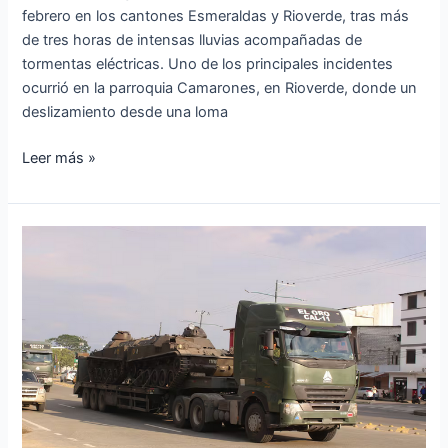
febrero en los cantones Esmeraldas y Rioverde, tras más
de tres horas de intensas lluvias acompañadas de
tormentas eléctricas. Uno de los principales incidentes
ocurrió en la parroquia Camarones, en Rioverde, donde un
deslizamiento desde una loma
Leer más »
Más
de
1.000
militares
refuerzan
la
seguridad
en
la