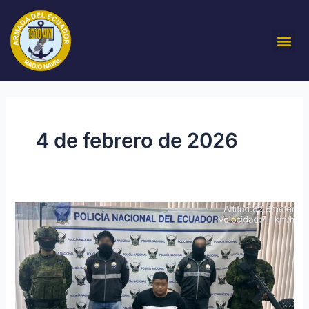
Ir
al
Me
contenido
4 de febrero de 2026
Fuerzas
Armadas
aprehende
a
presunto
integrante