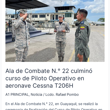
Combate
N.
°
22
culminó
curso
de
Piloto
Operativo
en
aeronave
Cessna
Ala de Combate N.° 22 culminó
T206H
curso de Piloto Operativo en
aeronave Cessna T206H
A1 PRINCIPAL
,
Noticia
/
Lcdo. Rafael Pombo
En el Ala de Combate N.° 22, en Guayaquil, se realizó la
ceremonia de finalización del Curso de Piloto Operativo en