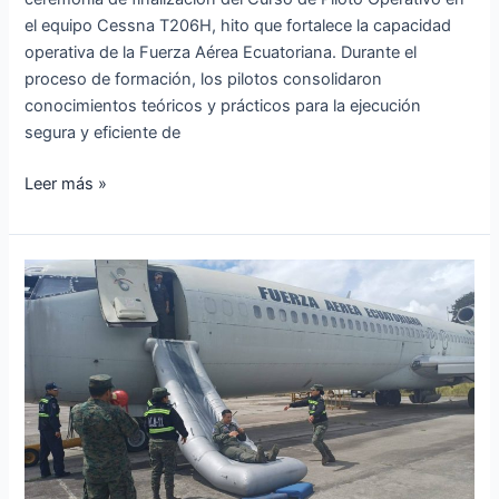
el equipo Cessna T206H, hito que fortalece la capacidad
operativa de la Fuerza Aérea Ecuatoriana. Durante el
proceso de formación, los pilotos consolidaron
conocimientos teóricos y prácticos para la ejecución
segura y eficiente de
Leer más »
Ala
de
Transportes
N.
°
11
culminó
la
I