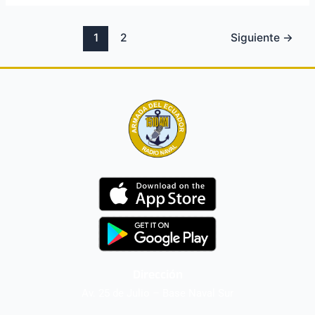
1
2
Siguiente
→
Dirección
Av. 25 de Julio – Base Naval Sur