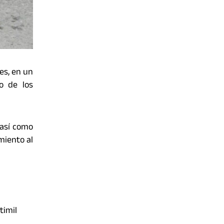
es, en un
go de los
 así como
miento al
timil