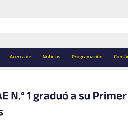
Acerca de
Noticias
Programación
Contá
E N.° 1 graduó a su Primer
s