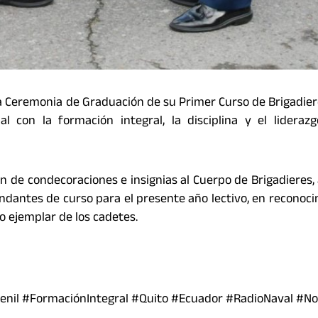
 la Ceremonia de Graduación de su Primer Curso de Brigadier
l con la formación integral, la disciplina y el lideraz
ón de condecoraciones e insignias al Cuerpo de Brigadieres,
ndantes de curso para el presente año lectivo, en reconoci
 ejemplar de los cadetes.
enil #FormaciónIntegral #Quito #Ecuador #RadioNaval #No