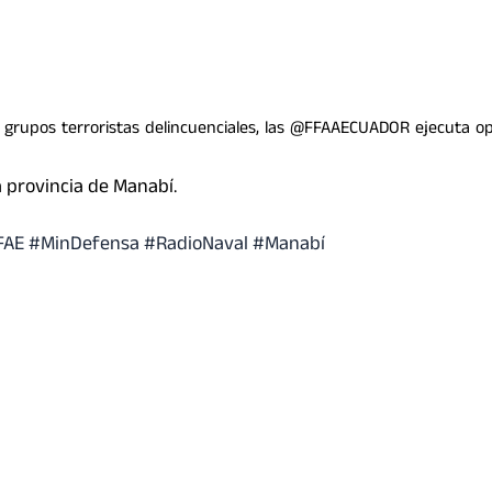
los grupos terroristas delincuenciales, las @FFAAECUADOR ejecuta o
 provincia de Manabí.
FAE #MinDefensa #RadioNaval #Manabí