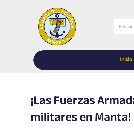
Ir
al
contenido
Buscar
Inicio
¡Las Fuerzas Armada
militares en Manta!