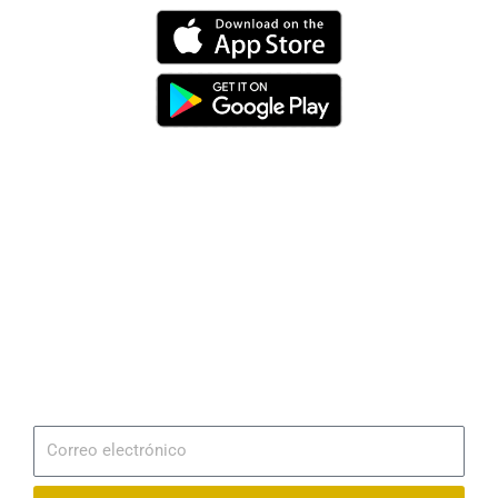
Dirección
Av. 25 de Julio – Base Naval Sur
Teléfonos
0994209939
Email
info@radionaval.com.ec
Suscribirme
Correo
electrónico