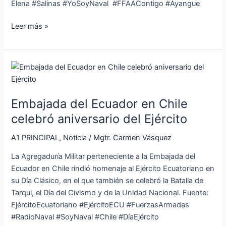
Elena #Salinas #YoSoyNaval #FFAAContigo #Ayangue
Leer más »
Embajada
del
Ecuador
Embajada del Ecuador en Chile
en
Chile
celebró aniversario del Ejército
celebró
A1 PRINCIPAL
,
Noticia
/
Mgtr. Carmen Vásquez
aniversario
del
La Agregaduría Militar perteneciente a la Embajada del
Ejército
Ecuador en Chile rindió homenaje al Ejército Ecuatoriano en
su Día Clásico, en el que también se celebró la Batalla de
Tarqui, el Día del Civismo y de la Unidad Nacional. Fuente:
EjércitoEcuatoriano #EjércitoECU #FuerzasArmadas
#RadioNaval #SoyNaval #Chile #DíaEjército