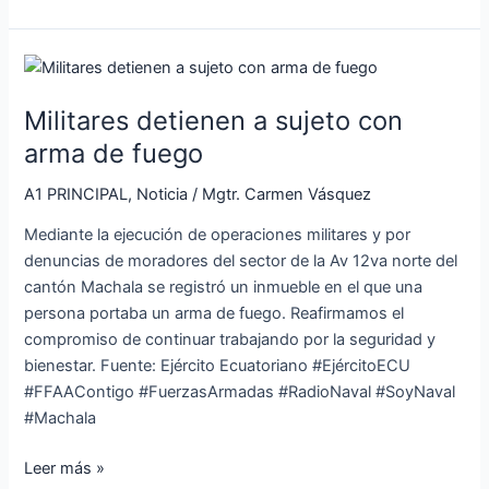
Militares
detienen
Militares detienen a sujeto con
a
sujeto
arma de fuego
con
A1 PRINCIPAL
,
Noticia
/
Mgtr. Carmen Vásquez
arma
de
Mediante la ejecución de operaciones militares y por
fuego
denuncias de moradores del sector de la Av 12va norte del
cantón Machala se registró un inmueble en el que una
persona portaba un arma de fuego. Reafirmamos el
compromiso de continuar trabajando por la seguridad y
bienestar. Fuente: Ejército Ecuatoriano #EjércitoECU
#FFAAContigo #FuerzasArmadas #RadioNaval #SoyNaval
#Machala
Leer más »