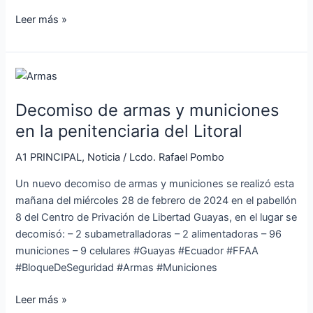
Leer más »
Decomiso
de
Decomiso de armas y municiones
armas
y
en la penitenciaria del Litoral
municiones
A1 PRINCIPAL
,
Noticia
/
Lcdo. Rafael Pombo
en
la
Un nuevo decomiso de armas y municiones se realizó esta
penitenciaria
mañana del miércoles 28 de febrero de 2024 en el pabellón
del
8 del Centro de Privación de Libertad Guayas, en el lugar se
Litoral
decomisó: – 2 subametralladoras – 2 alimentadoras – 96
municiones – 9 celulares #Guayas #Ecuador #FFAA
#BloqueDeSeguridad #Armas #Municiones
Leer más »