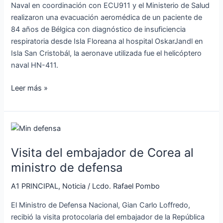
Naval en coordinación con ECU911 y el Ministerio de Salud
realizaron una evacuación aeromédica de un paciente de
84 años de Bélgica con diagnóstico de insuficiencia
respiratoria desde Isla Floreana al hospital OskarJandl en
Isla San Cristobál, la aeronave utilizada fue el helicóptero
naval HN-411.
Leer más »
Visita
del
Visita del embajador de Corea al
embajador
de
ministro de defensa
Corea
A1 PRINCIPAL
,
Noticia
/
Lcdo. Rafael Pombo
al
ministro
El Ministro de Defensa Nacional, Gian Carlo Loffredo,
de
recibió la visita protocolaria del embajador de la República