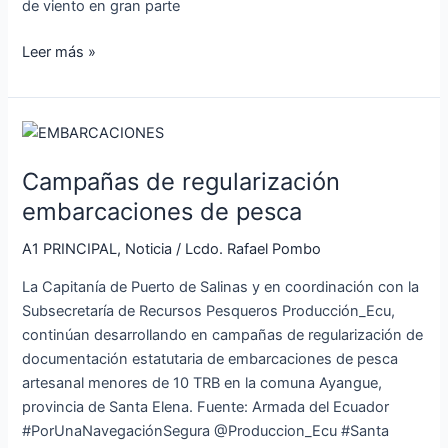
de viento en gran parte
Leer más »
Campañas
de
Campañas de regularización
regularización
embarcaciones
embarcaciones de pesca
de
A1 PRINCIPAL
,
Noticia
/
Lcdo. Rafael Pombo
pesca
La Capitanía de Puerto de Salinas y en coordinación con la
Subsecretaría de Recursos Pesqueros Producción_Ecu,
continúan desarrollando en campañas de regularización de
documentación estatutaria de embarcaciones de pesca
artesanal menores de 10 TRB en la comuna Ayangue,
provincia de Santa Elena. Fuente: Armada del Ecuador
#PorUnaNavegaciónSegura @Produccion_Ecu #Santa