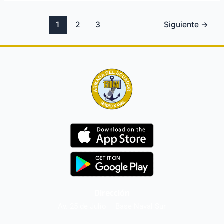
1
2
3
Siguiente
→
Dirección
Av. 25 de Julio – Base Naval Sur