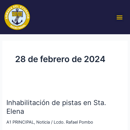
Ir
al
Me
contenido
28 de febrero de 2024
Inhabilitación
de
Inhabilitación de pistas en Sta.
pistas
en
Elena
Sta.
A1 PRINCIPAL
,
Noticia
/
Lcdo. Rafael Pombo
Elena