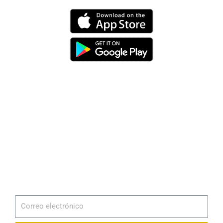
Dirección
Av. 25 de Julio – Base Naval Sur
Teléfonos
0994209939
Email
info@radionaval.com.ec
Suscribirme
Correo
electrónico