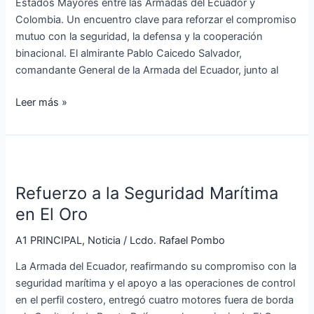
Estados Mayores entre las Armadas del Ecuador y
Ecuador
Colombia. Un encuentro clave para reforzar el compromiso
y
mutuo con la seguridad, la defensa y la cooperación
Colombia
binacional. El almirante Pablo Caicedo Salvador,
comandante General de la Armada del Ecuador, junto al
Leer más »
Refuerzo
a
Refuerzo a la Seguridad Marítima
la
Seguridad
en El Oro
Marítima
A1 PRINCIPAL
,
Noticia
/
Lcdo. Rafael Pombo
en
El
La Armada del Ecuador, reafirmando su compromiso con la
Oro
seguridad marítima y el apoyo a las operaciones de control
en el perfil costero, entregó cuatro motores fuera de borda