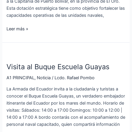
a la Capitanía de Puerto Bolívar, en la provincia de El Oro.
Esta dotación estratégica tiene como objetivo fortalecer las
capacidades operativas de las unidades navales,
Leer más »
Visita
al
Visita al Buque Escuela Guayas
Buque
Escuela
A1 PRINCIPAL
,
Noticia
/
Lcdo. Rafael Pombo
Guayas
La Armada del Ecuador invita a la ciudadanía y turistas a
conocer el Buque Escuela Guayas, un verdadero embajador
itinerante del Ecuador por los mares del mundo. Horario de
visitas: Sábados: 14:00 a 17:00 Domingos: 10:00 a 12:00 |
14:00 a 17:00 A bordo contarás con el acompañamiento de
personal naval capacitado, quien compartirá información