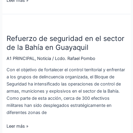
Leer más »
Refuerzo
de
Refuerzo de seguridad en el sector
seguridad
en
de la Bahía en Guayaquil
el
A1 PRINCIPAL
,
Noticia
/
Lcdo. Rafael Pombo
sector
de
Con el objetivo de fortalecer el control territorial y enfrentar
la
a los grupos de delincuencia organizada, el Bloque de
Bahía
Seguridad ha intensificado las operaciones de control de
en
armas, municiones y explosivos en el sector de la Bahía.
Guayaquil
Como parte de esta acción, cerca de 300 efectivos
militares han sido desplegados estratégicamente en
diferentes zonas de
Leer más »