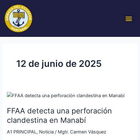
Ir
al
Me
contenido
12 de junio de 2025
FFAA
detecta
FFAA detecta una perforación
una
perforación
clandestina en Manabí
clandestina
A1 PRINCIPAL
,
Noticia
/
Mgtr. Carmen Vásquez
en