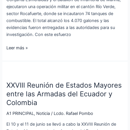
ejecutaron una operación militar en el cantón Río Verde,
sector Rocafuerte, donde se incautaron 74 tanques de
combustible. El total alcanzó los 4.070 galones y las
evidencias fueron entregadas a las autoridades para su
investigación. Con este esfuerzo
Leer más »
XXVIII
Reunión
XXVIII Reunión de Estados Mayores
de
Estados
entre las Armadas del Ecuador y
Mayores
Colombia
entre
las
A1 PRINCIPAL
,
Noticia
/
Lcdo. Rafael Pombo
Armadas
El 10 y el 11 de junio se llevó a cabo la XXVIII Reunión de
del