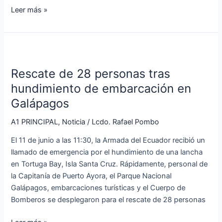
Leer más »
Rescate
de
Rescate de 28 personas tras
28
personas
hundimiento de embarcación en
tras
Galápagos
hundimiento
de
A1 PRINCIPAL
,
Noticia
/
Lcdo. Rafael Pombo
embarcación
El 11 de junio a las 11:30, la Armada del Ecuador recibió un
en
llamado de emergencia por el hundimiento de una lancha
Galápagos
en Tortuga Bay, Isla Santa Cruz. Rápidamente, personal de
la Capitanía de Puerto Ayora, el Parque Nacional
Galápagos, embarcaciones turísticas y el Cuerpo de
Bomberos se desplegaron para el rescate de 28 personas