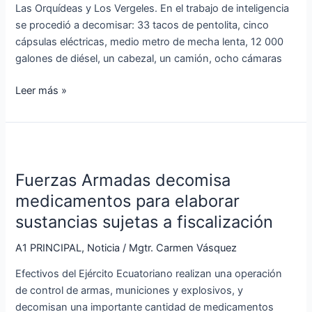
Las Orquídeas y Los Vergeles. En el trabajo de inteligencia
se procedió a decomisar: 33 tacos de pentolita, cinco
cápsulas eléctricas, medio metro de mecha lenta, 12 000
galones de diésel, un cabezal, un camión, ocho cámaras
Leer más »
Fuerzas
Armadas
Fuerzas Armadas decomisa
decomisa
medicamentos
medicamentos para elaborar
para
sustancias sujetas a fiscalización
elaborar
sustancias
A1 PRINCIPAL
,
Noticia
/
Mgtr. Carmen Vásquez
sujetas
Efectivos del Ejército Ecuatoriano realizan una operación
a
de control de armas, municiones y explosivos, y
fiscalización
decomisan una importante cantidad de medicamentos