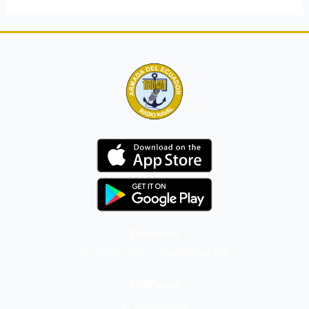
Dirección
Av. 25 de Julio – Base Naval Sur
Teléfonos