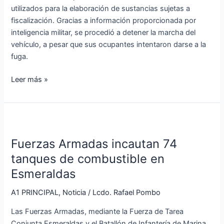
utilizados para la elaboración de sustancias sujetas a
fiscalización. Gracias a información proporcionada por
inteligencia militar, se procedió a detener la marcha del
vehículo, a pesar que sus ocupantes intentaron darse a la
fuga.
Leer más »
Fuerzas
Armadas
Fuerzas Armadas incautan 74
incautan
74
tanques de combustible en
tanques
Esmeraldas
de
combustible
A1 PRINCIPAL
,
Noticia
/
Lcdo. Rafael Pombo
en
Las Fuerzas Armadas, mediante la Fuerza de Tarea
Esmeraldas
Conjunta Esmeraldas y el Batallón de Infantería de Marina,