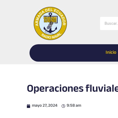
Ir
al
contenido
Buscar
Inicio
Operaciones fluviale
mayo 27, 2024
9:58 am