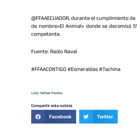
@FFAAECUADOR, durante el cumplimiento de op
de nombre»El Animal» donde se decomisó 511
competente.
Fuente: Radio Naval
#FFAACONTIGO #Esmeraldas #Tachina
Lcdo. Rafael Pombo
Compartir esta noticia
Facebook
Twitter