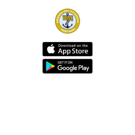
Dirección
Av. 25 de Julio – Base Naval Sur
Teléfonos
0994209939
Email
info@radionaval.com.ec