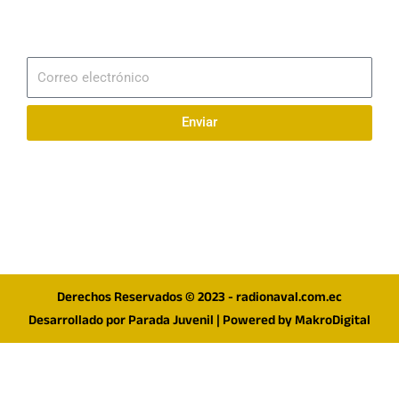
Suscribirme
Correo
electrónico
Enviar
Síguenos en redes
F
I
T
a
n
w
c
s
i
e
t
t
Derechos Reservados © 2023 - radionaval.com.ec
b
a
t
Desarrollado por
Parada Juvenil
| Powered by
MakroDigital
o
g
e
o
r
r
k
a
m