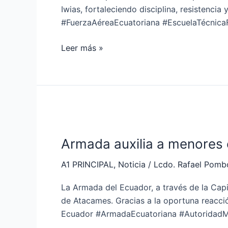
de
Iwias, fortaleciendo disciplina, resistenci
combate
#FuerzaAéreaEcuatoriana #EscuelaTécnicaF
en
la
Leer más »
selva
Armada
auxilia
Armada auxilia a menores
a
menores
A1 PRINCIPAL
,
Noticia
/
Lcdo. Rafael Pomb
extraviados
en
La Armada del Ecuador, a través de la Cap
Atacames
de Atacames. Gracias a la oportuna reacció
Ecuador #ArmadaEcuatoriana #AutoridadM