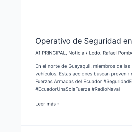
Operativo
de
Operativo de Seguridad en
Seguridad
en
A1 PRINCIPAL
,
Noticia
/
Lcdo. Rafael Pomb
Guayaquil
En el norte de Guayaquil, miembros de las 
vehículos. Estas acciones buscan prevenir 
Fuerzas Armadas del Ecuador #Seguridad
#EcuadorUnaSolaFuerza #RadioNaval
Leer más »