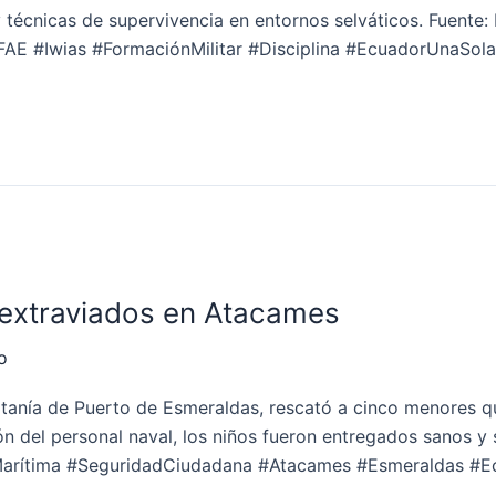
a y técnicas de supervivencia en entornos selváticos. Fuent
AE #Iwias #FormaciónMilitar #Disciplina #EcuadorUnaSola
 extraviados en Atacames
o
itanía de Puerto de Esmeraldas, rescató a cinco menores q
n del personal naval, los niños fueron entregados sanos y s
arítima #SeguridadCiudadana #Atacames #Esmeraldas #E