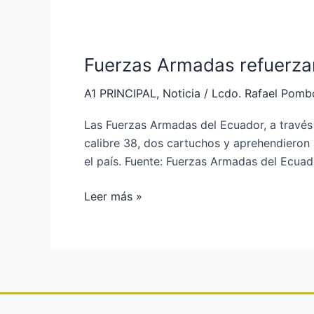
Fuerzas
Armadas
Fuerzas Armadas refuerza
refuerzan
seguridad
A1 PRINCIPAL
,
Noticia
/
Lcdo. Rafael Pomb
en
Manabí
Las Fuerzas Armadas del Ecuador, a través
calibre 38, dos cartuchos y aprehendieron
el país. Fuente: Fuerzas Armadas del Ec
Leer más »