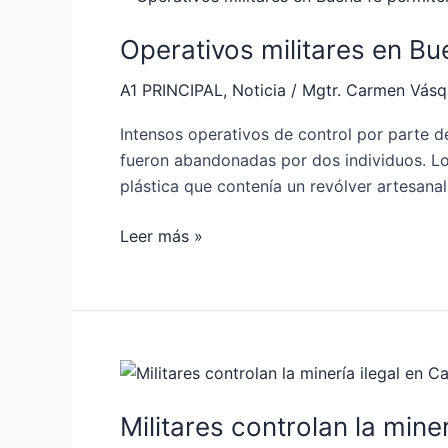
militares
Operativos militares en B
en
Buena
A1 PRINCIPAL
,
Noticia
/
Mgtr. Carmen Vás
fe
permiten
Intensos operativos de control por parte 
el
fueron abandonadas por dos individuos. Los
decomiso
plástica que contenía un revólver artesanal
de
armamento
Leer más »
Militares
controlan
Militares controlan la mine
la