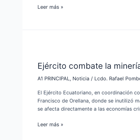
Leer más »
Ejército
combate
Ejército combate la minería
la
minería
A1 PRINCIPAL
,
Noticia
/
Lcdo. Rafael Pomb
ilegal
en
El Ejército Ecuatoriano, en coordinación c
Orellana
Francisco de Orellana, donde se inutilizó 
se afecta directamente a las economías cri
Leer más »