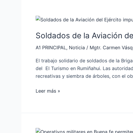
Soldados
de
Soldados de la Aviación de
la
Aviación
A1 PRINCIPAL
,
Noticia
/
Mgtr. Carmen Vás
del
Ejército
El trabajo solidario de soldados de la Bri
impulsan
del El Turismo en Rumiñahui. Las autoridade
acción
recreativas y siembra de árboles, con el ob
ecológica
Leer más »
Operativos