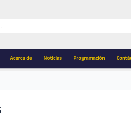
Acerca de
Noticias
Programación
Contá
5