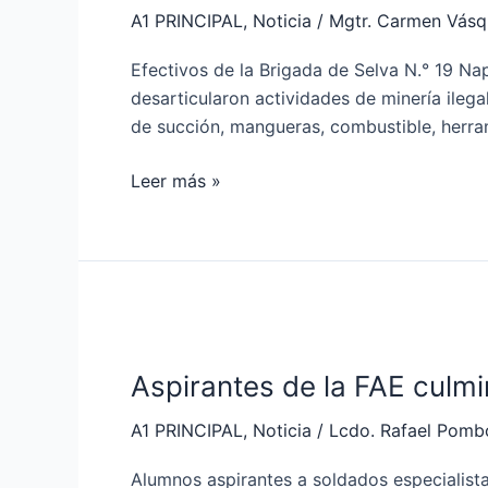
minería
A1 PRINCIPAL
,
Noticia
/
Mgtr. Carmen Vás
ilegal
en
Efectivos de la Brigada de Selva N.° 19 Na
Cascales
desarticularon actividades de minería ileg
de succión, mangueras, combustible, herrami
Leer más »
Aspirantes
de
Aspirantes de la FAE culmi
la
FAE
A1 PRINCIPAL
,
Noticia
/
Lcdo. Rafael Pomb
culminan
fase
Alumnos aspirantes a soldados especialista