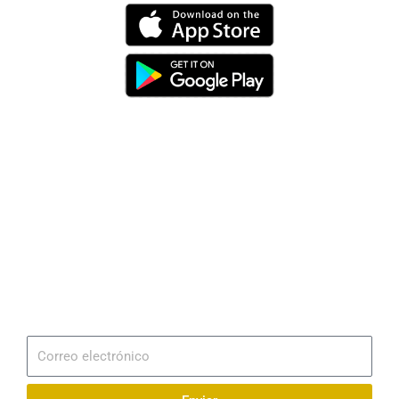
Dirección
Av. 25 de Julio – Base Naval Sur
Teléfonos
0994209939
Email
info@radionaval.com.ec
Suscribirme
Correo
electrónico