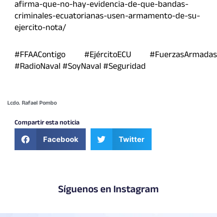
afirma-que-no-hay-evidencia-de-que-bandas-
criminales-ecuatorianas-usen-armamento-de-su-
ejercito-nota/
#FFAAContigo #EjércitoECU #FuerzasArmadas
#RadioNaval #SoyNaval #Seguridad
Lcdo. Rafael Pombo
Compartir esta noticia
Facebook
Twitter
Síguenos en Instagram