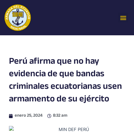
Ir
al
Me
contenido
Perú afirma que no hay
evidencia de que bandas
criminales ecuatorianas usen
armamento de su ejército
enero 25, 2024
8:32 am