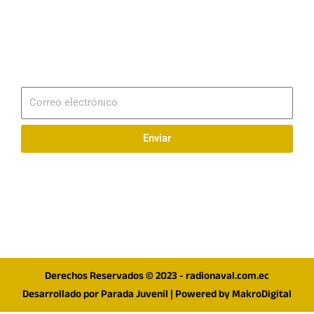
Email
info@radionaval.com.ec
Suscribirme
Correo
electrónico
Enviar
Síguenos en redes
F
I
T
a
n
w
c
s
i
e
t
t
Derechos Reservados © 2023 - radionaval.com.ec
b
a
t
Desarrollado por
Parada Juvenil
| Powered by
MakroDigital
o
g
e