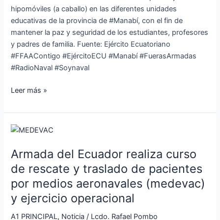
hipomóviles (a caballo) en las diferentes unidades
educativas de la provincia de #Manabí, con el fin de
mantener la paz y seguridad de los estudiantes, profesores
y padres de familia. Fuente: Ejército Ecuatoriano
#FFAAContigo #EjércitoECU #Manabí #FuerasArmadas
#RadioNaval #Soynaval
Leer más »
Armada
del
Armada del Ecuador realiza curso
Ecuador
realiza
de rescate y traslado de pacientes
curso
por medios aeronavales (medevac)
de
y ejercicio operacional
rescate
y
A1 PRINCIPAL
,
Noticia
/
Lcdo. Rafael Pombo