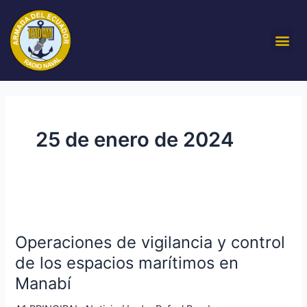
Ir
al
Me
contenido
25 de enero de 2024
Operaciones
de
Operaciones de vigilancia y control
vigilancia
y
de los espacios marítimos en
control
Manabí
de