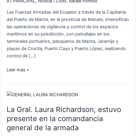
los
A1 PRINCIPAL
,
Noticia
/
Lcdo. Rafael Pombo
espacios
Las Fuerzas Armadas del Ecuador a través de la Capitanía
marítimos
del Puerto de Manta, en la provincia de Manabí, intensifican
en
las operaciones de vigilancia y control de los espacios
Manabí
marítimos en su jurisdicción, con patrullajes en los
terminales portuarios, pesqueros de Manta, Jaramijo y
playas de Crucita, Puerto Cayo y Puerto López, realizando
control de […]
Leer más »
La
Gral.
La Gral. Laura Richardson, estuvo
Laura
Richardson,
presente en la comandancia
estuvo
general de la armada
presente