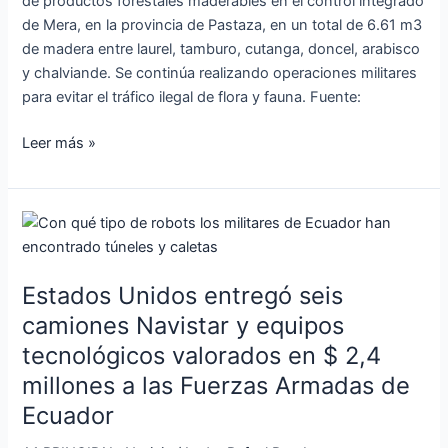
de productos forestales maderables en el control integrado
de Mera, en la provincia de Pastaza, en un total de 6.61 m3
de madera entre laurel, tamburo, cutanga, doncel, arabisco
y chalviande. Se continúa realizando operaciones militares
para evitar el tráfico ilegal de flora y fauna. Fuente:
Leer más »
Estados
Unidos
entregó
Estados Unidos entregó seis
seis
camiones
camiones Navistar y equipos
Navistar
tecnológicos valorados en $ 2,4
y
millones a las Fuerzas Armadas de
equipos
Ecuador
tecnológicos
valorados