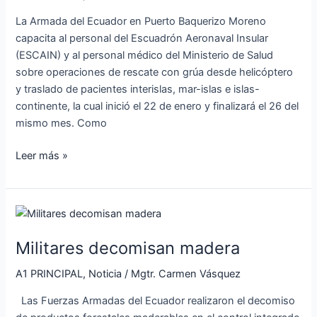
traslado
La Armada del Ecuador en Puerto Baquerizo Moreno
de
capacita al personal del Escuadrón Aeronaval Insular
pacientes
(ESCAIN) y al personal médico del Ministerio de Salud
por
sobre operaciones de rescate con grúa desde helicóptero
medios
y traslado de pacientes interislas, mar-islas e islas-
aeronavales
continente, la cual inició el 22 de enero y finalizará el 26 del
(medevac)
mismo mes. Como
y
ejercicio
Leer más »
operacional
Militares
decomisan
Militares decomisan madera
madera
A1 PRINCIPAL
,
Noticia
/
Mgtr. Carmen Vásquez
Las Fuerzas Armadas del Ecuador realizaron el decomiso