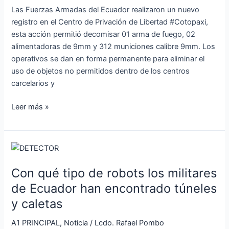
Las Fuerzas Armadas del Ecuador realizaron un nuevo
registro en el Centro de Privación de Libertad #Cotopaxi,
esta acción permitió decomisar 01 arma de fuego, 02
alimentadoras de 9mm y 312 municiones calibre 9mm. Los
operativos se dan en forma permanente para eliminar el
uso de objetos no permitidos dentro de los centros
carcelarios y
Leer más »
Con
qué
Con qué tipo de robots los militares
tipo
de
de Ecuador han encontrado túneles
robots
y caletas
los
militares
A1 PRINCIPAL
,
Noticia
/
Lcdo. Rafael Pombo