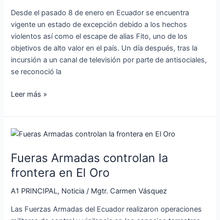
de
Desde el pasado 8 de enero en Ecuador se encuentra
Ecuador
vigente un estado de excepción debido a los hechos
han
violentos así como el escape de alias Fito, uno de los
encontrado
objetivos de alto valor en el país. Un día después, tras la
túneles
incursión a un canal de televisión por parte de antisociales,
y
se reconoció la
caletas
Leer más »
Fueras
Armadas
Fueras Armadas controlan la
controlan
la
frontera en El Oro
frontera
A1 PRINCIPAL
,
Noticia
/
Mgtr. Carmen Vásquez
en
El
Las Fuerzas Armadas del Ecuador realizaron operaciones
Oro