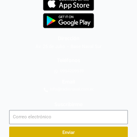
Dirección
Av. 25 de Julio – Base Naval Sur
Teléfonos
0994209939
Email
info@radionaval.com.ec
Suscribirme
Correo
electrónico
Enviar