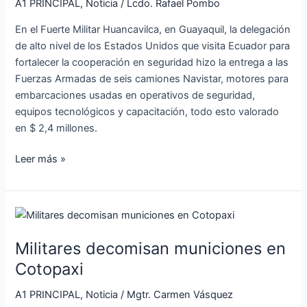
A1 PRINCIPAL
,
Noticia
/
Lcdo. Rafael Pombo
en
$
En el Fuerte Militar Huancavilca, en Guayaquil, la delegación
2,4
de alto nivel de los Estados Unidos que visita Ecuador para
millones
fortalecer la cooperación en seguridad hizo la entrega a las
a
Fuerzas Armadas de seis camiones Navistar, motores para
las
embarcaciones usadas en operativos de seguridad,
Fuerzas
equipos tecnológicos y capacitación, todo esto valorado
Armadas
en $ 2,4 millones.
de
Ecuador
Leer más »
Militares
decomisan
Militares decomisan municiones en
municiones
en
Cotopaxi
Cotopaxi
A1 PRINCIPAL
,
Noticia
/
Mgtr. Carmen Vásquez