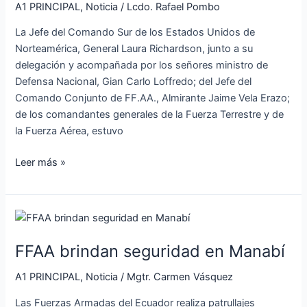
en
A1 PRINCIPAL
,
Noticia
/
Lcdo. Rafael Pombo
la
La Jefe del Comando Sur de los Estados Unidos de
comandancia
Norteamérica, General Laura Richardson, junto a su
general
delegación y acompañada por los señores ministro de
de
Defensa Nacional, Gian Carlo Loffredo; del Jefe del
la
Comando Conjunto de FF.AA., Almirante Jaime Vela Erazo;
armada
de los comandantes generales de la Fuerza Terrestre y de
la Fuerza Aérea, estuvo
Leer más »
FFAA
brindan
FFAA brindan seguridad en Manabí
seguridad
en
A1 PRINCIPAL
,
Noticia
/
Mgtr. Carmen Vásquez
Manabí
Las Fuerzas Armadas del Ecuador realiza patrullajes