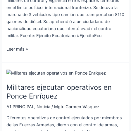
militares de control y vigilancia en los espacios terrestres
en el límite político internacional fronterizo. Se detuvo la
marcha de 3 vehículos tipo camión que transportaban 8110
galones de diésel. Se aprehendió a un ciudadano de
nacionalidad ecuatoriana que intentó evadir el control
militar. Fuente: Ejército Ecuatoriano #EjercitoEcu
Leer más »
Militares
ejecutan
Militares ejecutan operativos en
operativos
en
Ponce Enríquez
Ponce
A1 PRINCIPAL
,
Noticia
/
Mgtr. Carmen Vásquez
Enríquez
Diferentes operativos de control ejecutados por miembros
de las Fuerzas Armadas, dieron con el control de armas,