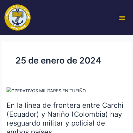
Ir
al
Me
contenido
25 de enero de 2024
En
la
En la línea de frontera entre Carchi
línea
de
(Ecuador) y Nariño (Colombia) hay
frontera
resguardo militar y policial de
entre
ambos países.