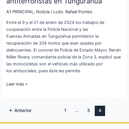
antiterroristas en Tungurahua
de
300
A1 PRINCIPAL
,
Noticia
/
Lcdo. Rafael Pombo
motos
Entre el 9 y el 21 de enero de 2024 los trabajos de
en
cooperación entre la Policía Nacional y las
operativos
Fuerzas Armadas en Tungurahua permitieron la
antiterroristas
recuperación de 334 motos que eran usadas por
en
delincuentes. El coronel de Policía de Estado Mayor, Renán
Tungurahua
Miller Rivera, comandante policial de la Zona 3, explicó que
las motocicletas son el vehículo más utilizado por
los antisociales, pues éste les permite
Leer más »
←
Anterior
1
…
3
4