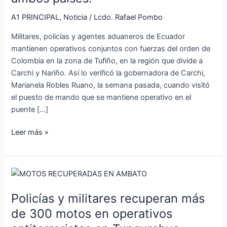
Carchi
(Ecuador)
A1 PRINCIPAL
,
Noticia
/
Lcdo. Rafael Pombo
y
Militares, policías y agentes aduaneros de Ecuador
Nariño
mantienen operativos conjuntos con fuerzas del orden de
(Colombia)
Colombia en la zona de Tufiño, en la región que divide a
hay
Carchi y Nariño. Así lo verificó la gobernadora de Carchi,
resguardo
Marianela Robles Ruano, la semana pasada, cuando visitó
militar
el puesto de mando que se mantiene operativo en el
y
puente […]
policial
de
Leer más »
ambos
países.
Policías
y
Policías y militares recuperan más
militares
recuperan
de 300 motos en operativos
más