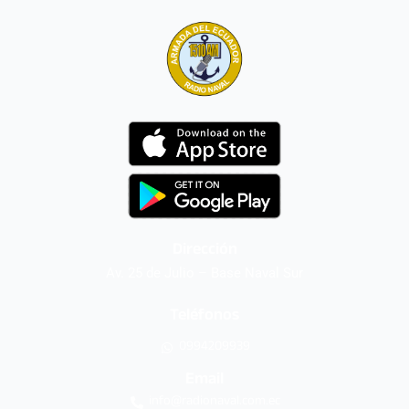
Dirección
Av. 25 de Julio – Base Naval Sur
Teléfonos
0994209939
Email
info@radionaval.com.ec