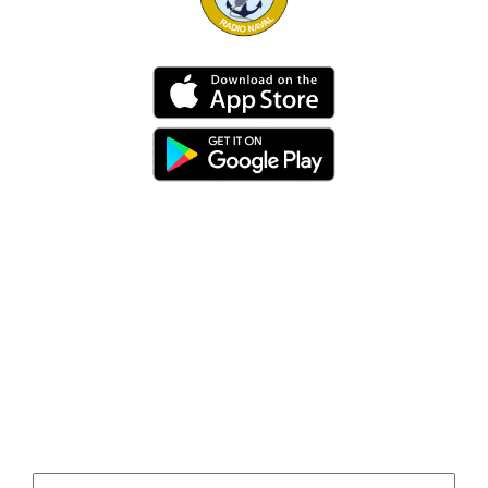
Dirección
Av. 25 de Julio – Base Naval Sur
Teléfonos
0994209939
Email
info@radionaval.com.ec
Suscribirme
Correo