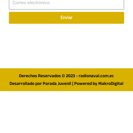
electrónico
Enviar
Síguenos en redes
F
I
T
a
n
w
c
s
i
e
t
t
Derechos Reservados © 2023 - radionaval.com.ec
b
a
t
Desarrollado por
Parada Juvenil
| Powered by
MakroDigital
o
g
e
o
r
r
k
a
m