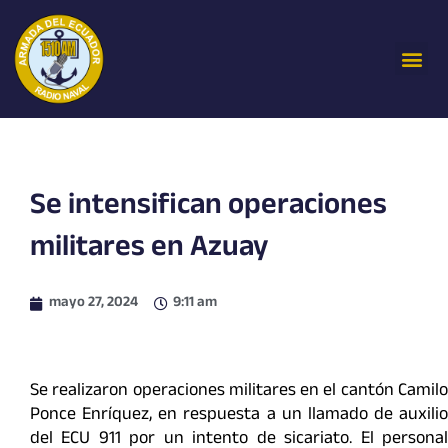
Ir
al
Me
contenido
Se intensifican operaciones
militares en Azuay
mayo 27, 2024
9:11 am
Se realizaron operaciones militares en el cantón Camilo
Ponce Enríquez, en respuesta a un llamado de auxilio
del ECU 911 por un intento de sicariato. El personal