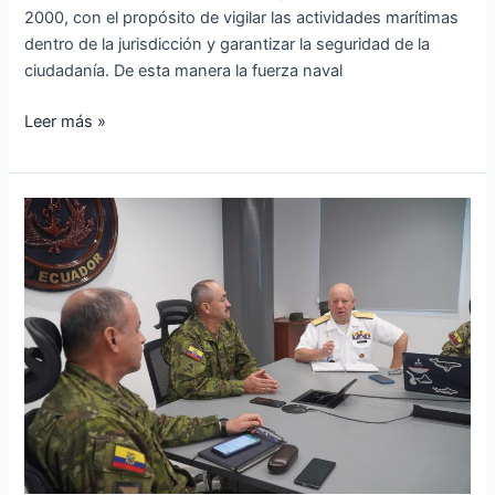
2000, con el propósito de vigilar las actividades marítimas
dentro de la jurisdicción y garantizar la seguridad de la
ciudadanía. De esta manera la fuerza naval
Leer más »
Reunión
en
el
Comando
de
Operaciones
Navales