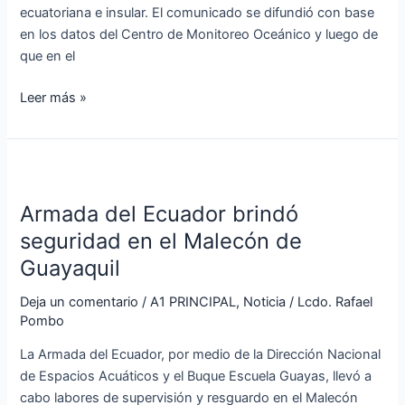
ecuatoriana e insular. El comunicado se difundió con base
en los datos del Centro de Monitoreo Oceánico y luego de
que en el
Leer más »
Armada
del
Armada del Ecuador brindó
Ecuador
brindó
seguridad en el Malecón de
seguridad
Guayaquil
en
el
Deja un comentario
/
A1 PRINCIPAL
,
Noticia
/
Lcdo. Rafael
Pombo
Malecón
de
La Armada del Ecuador, por medio de la Dirección Nacional
Guayaquil
de Espacios Acuáticos y el Buque Escuela Guayas, llevó a
cabo labores de supervisión y resguardo en el Malecón