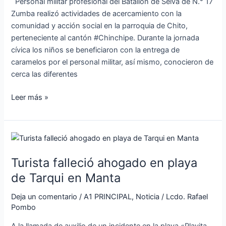
Personal militar profesional del Batallón de Selva de N.° 17
social
Zumba realizó actividades de acercamiento con la
comunidad y acción social en la parroquia de Chito,
perteneciente al cantón #Chinchipe. Durante la jornada
cívica los niños se beneficiaron con la entrega de
caramelos por el personal militar, así mismo, conocieron de
cerca las diferentes
Leer más »
Turista
falleció
Turista falleció ahogado en playa
ahogado
en
de Tarqui en Manta
playa
Deja un comentario
/
A1 PRINCIPAL
,
Noticia
/
Lcdo. Rafael
de
Pombo
Tarqui
en