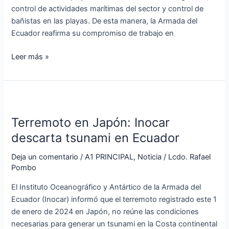
control de actividades marítimas del sector y control de
bañistas en las playas. De esta manera, la Armada del
Ecuador reafirma su compromiso de trabajo en
Leer más »
Terremoto
en
Terremoto en Japón: Inocar
Japón:
Inocar
descarta tsunami en Ecuador
descarta
Deja un comentario
/
A1 PRINCIPAL
,
Noticia
/
Lcdo. Rafael
tsunami
Pombo
en
Ecuador
El Instituto Oceanográfico y Antártico de la Armada del
Ecuador (Inocar) informó que el terremoto registrado este 1
de enero de 2024 en Japón, no reúne las condiciones
necesarias para generar un tsunami en la Costa continental