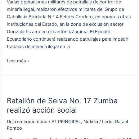
Varias operaciones militares de patrullaje de control de
minería ilegal, realizaron efectivos militares del Grupo de
Caballería Blindada N.° 4 Febres Cordero, en apoyo a otras
instituciones del Estado, en la zona de exclusión sector
Gonzalo Pizarro en el cantón #Zaruma. El Ejército
Ecuatoriano continuará realizando patrullajes para impedir
trabajos de minería ilegal en la
Leer más »
Batallón
de
Batallón de Selva No. 17 Zumba
Selva
No.
realizó acción social
17
Deja un comentario
/
A1 PRINCIPAL
,
Noticia
/
Lcdo. Rafael
Zumba
Pombo
realizó
acción