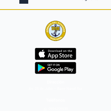
Dirección
Av. 25 de Julio – Base Naval Sur
Teléfonos
0994209939