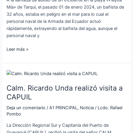
A la llamada de auxilio de un incidente en la playa «Playita
Manta
Mía» de Tarqui, el pasado 01 de enero 2024, un bañista de
32 años, estaba en peligro en el mar para lo cual el
personal naval de la Armada del Ecuador actuó
rápidamente, extrayendo al bañista del agua, aunque el
personal naval y
Leer más »
Calm.
Ricardo
Calm. Ricardo Unda realizó visita a
Unda
realizó
CAPUIL
visita
Deja un comentario
/
A1 PRINCIPAL
,
Noticia
/
Lcdo. Rafael
a
Pombo
CAPUIL
La Dirección Regional Sur y Capitanía del Puerto de
Guayaquil (CAPUIL), recibió la visita del señor CALM