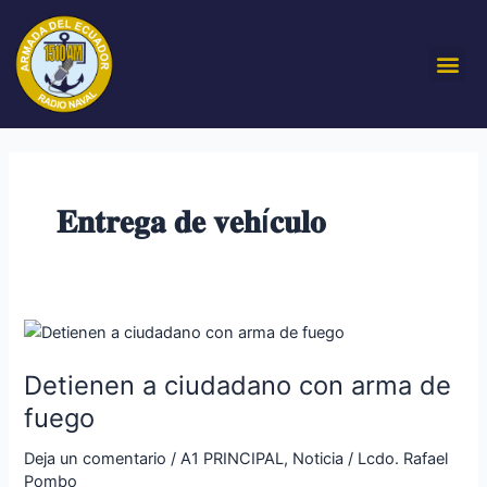
Ir
al
Me
contenido
𝐄𝐧𝐭𝐫𝐞𝐠𝐚 𝐝𝐞 𝐯𝐞𝐡í𝐜𝐮𝐥𝐨
Detienen
a
Detienen a ciudadano con arma de
ciudadano
con
fuego
arma
Deja un comentario
/
A1 PRINCIPAL
,
Noticia
/
Lcdo. Rafael
de
Pombo