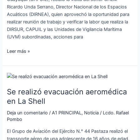
Ricardo Unda Serrano, Director Nacional de los Espacios
Acuáticos (DIRNEA), quien aprovechó la oportunidad para
realizar reunión de trabajo y verificar la labor que realiza la
DIRSUR, CAPUIL y las Unidades de Vigilancia Marítima
(UVM) subordinadas, acciones para
Leer más »
Se
realizó
Se realizó evacuación aeromédica
evacuación
aeromédica
en La Shell
en
Deja un comentario
/
A1 PRINCIPAL
,
Noticia
/
Lcdo. Rafael
La
Pombo
Shell
El Grupo de Aviación del Ejército N.° 44 Pastaza realizó el
transporte aéreo de una adolescente de 16 años de edad,