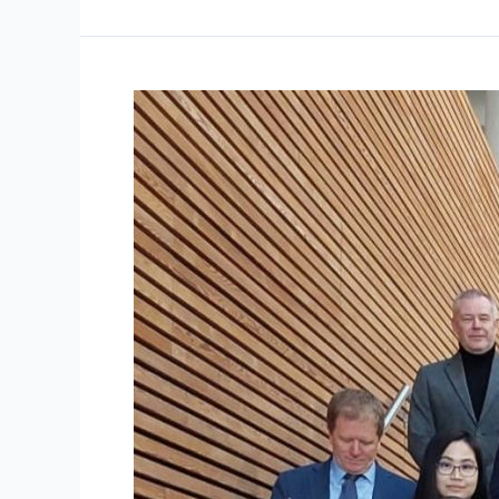
Curso
«Geospatial
Marine
Analysis
and
Cartography
(GEOMAC)