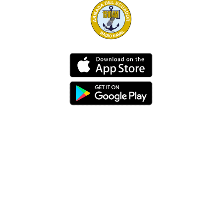
Dirección
Av. 25 de Julio – Base Naval Sur
Teléfonos
0994209939
Email
info@radionaval.com.ec