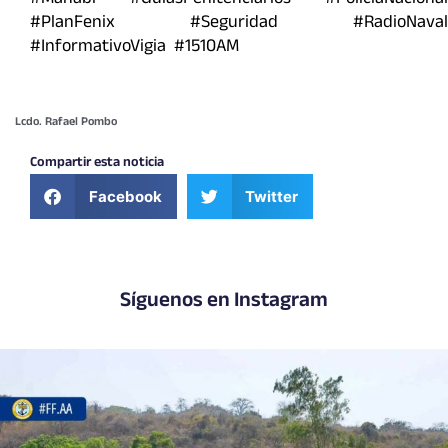
#PlanFenix #Seguridad #RadioNaval
#InformativoVigia #1510AM
Lcdo. Rafael Pombo
Compartir esta noticia
Facebook
Twitter
Síguenos en Instagram