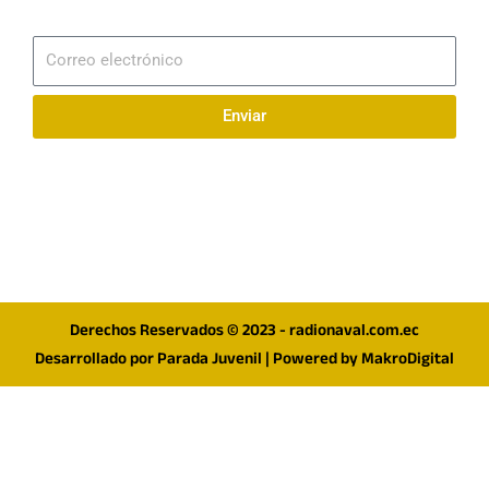
Suscribirme
Correo
electrónico
Enviar
Síguenos en redes
F
I
T
a
n
w
c
s
i
e
t
t
Derechos Reservados © 2023 - radionaval.com.ec
b
a
t
Desarrollado por
Parada Juvenil
| Powered by
MakroDigital
o
g
e
o
r
r
k
a
m