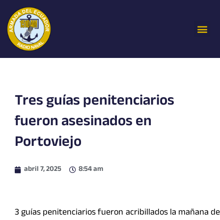
Ir
al
Me
contenido
Tres guías penitenciarios
fueron asesinados en
Portoviejo
abril 7, 2025
8:54 am
3 guías penitenciarios fueron acribillados la mañana de