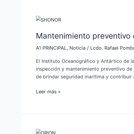
Mantenimiento
preventivo
Mantenimiento preventivo 
de
las
A1 PRINCIPAL
,
Noticia
/
Lcdo. Rafael Pomb
ayudas
a
El Instituto Oceanográfico y Antártico de 
la
inspección y mantenimiento preventivo de l
navegación
de brindar seguridad marítima y contribuir a
en
Esmeraldas
Leer más »
y
Manabí
Levantamiento