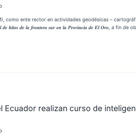
o
GM), como ente rector en actividades geodésicas – cartográ
𝒍 𝒅𝒆 𝒉𝒊𝒕𝒐𝒔 𝒅𝒆 𝒍𝒂 𝒇𝒓𝒐𝒏𝒕𝒆𝒓𝒂 𝒔𝒖𝒓 𝒆𝒏 𝒍𝒂 𝑷𝒓𝒐𝒗𝒊𝒏𝒄𝒊𝒂 𝒅𝒆 𝑬
Ecuador realizan curso de inteligen
o