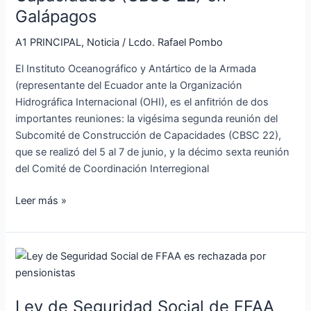
de
Galápagos
Construcción
de
A1 PRINCIPAL
,
Noticia
/
Lcdo. Rafael Pombo
Capacidades
El Instituto Oceanográfico y Antártico de la Armada
(CBSC
(representante del Ecuador ante la Organización
22)
Hidrográfica Internacional (OHI), es el anfitrión de dos
en
importantes reuniones: la vigésima segunda reunión del
Galápagos
Subcomité de Construcción de Capacidades (CBSC 22),
que se realizó del 5 al 7 de junio, y la décimo sexta reunión
del Comité de Coordinación Interregional
Leer más »
Ley
de
Seguridad
Ley de Seguridad Social de FFAA
Social