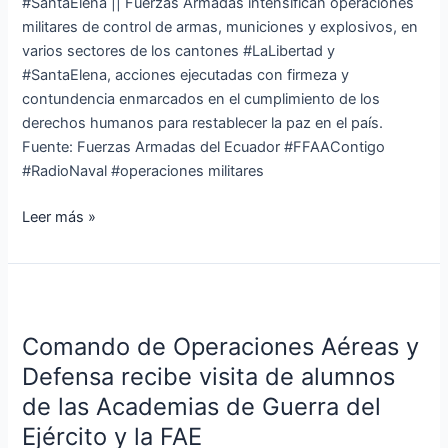
#SantaElena || Fuerzas Armadas intensifican operaciones
militares de control de armas, municiones y explosivos, en
varios sectores de los cantones #LaLibertad y
#SantaElena, acciones ejecutadas con firmeza y
contundencia enmarcados en el cumplimiento de los
derechos humanos para restablecer la paz en el país.
Fuente: Fuerzas Armadas del Ecuador #FFAAContigo
#RadioNaval #operaciones militares
Leer más »
Comando
de
Comando de Operaciones Aéreas y
Operaciones
Aéreas
Defensa recibe visita de alumnos
y
de las Academias de Guerra del
Defensa
Ejército y la FAE
recibe