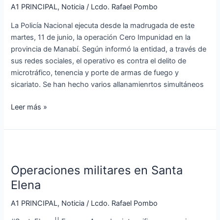
Cero
A1 PRINCIPAL
,
Noticia
/
Lcdo. Rafael Pombo
Impunidad
La Policía Nacional ejecuta desde la madrugada de este
en
martes, 11 de junio, la operación Cero Impunidad en la
Manabí
provincia de Manabí. Según informó la entidad, a través de
sus redes sociales, el operativo es contra el delito de
microtráfico, tenencia y porte de armas de fuego y
sicariato. Se han hecho varios allanamienrtos simultáneos
Leer más »
Operaciones
militares
Operaciones militares en Santa
en
Santa
Elena
Elena
A1 PRINCIPAL
,
Noticia
/
Lcdo. Rafael Pombo