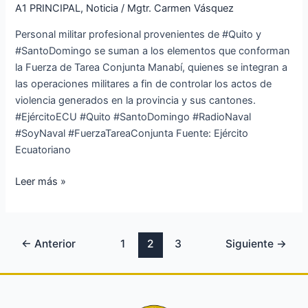
A1 PRINCIPAL
,
Noticia
/
Mgtr. Carmen Vásquez
Manabí
incrementa
Personal militar profesional provenientes de #Quito y
su
#SantoDomingo se suman a los elementos que conforman
personal
la Fuerza de Tarea Conjunta Manabí, quienes se integran a
las operaciones militares a fin de controlar los actos de
violencia generados en la provincia y sus cantones.
#EjércitoECU #Quito #SantoDomingo #RadioNaval
#SoyNaval #FuerzaTareaConjunta Fuente: Ejército
Ecuatoriano
Leer más »
←
Anterior
1
2
3
Siguiente
→