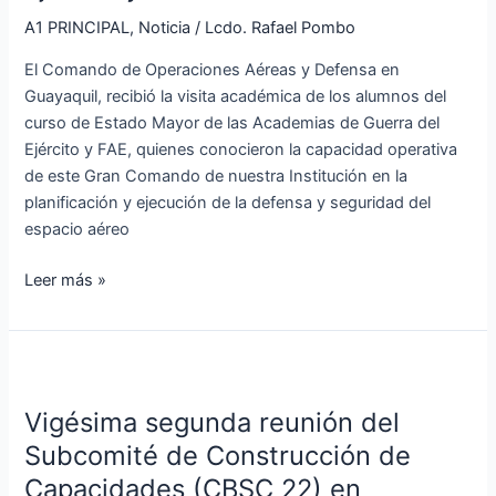
visita
A1 PRINCIPAL
,
Noticia
/
Lcdo. Rafael Pombo
de
El Comando de Operaciones Aéreas y Defensa en
alumnos
Guayaquil, recibió la visita académica de los alumnos del
de
curso de Estado Mayor de las Academias de Guerra del
las
Ejército y FAE, quienes conocieron la capacidad operativa
Academias
de este Gran Comando de nuestra Institución en la
de
planificación y ejecución de la defensa y seguridad del
Guerra
espacio aéreo
del
Ejército
Leer más »
y
la
FAE
Vigésima
segunda
Vigésima segunda reunión del
reunión
del
Subcomité de Construcción de
Subcomité
Capacidades (CBSC 22) en