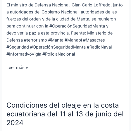
en
El ministro de Defensa Nacional, Gian Carlo Loffredo, junto
Manta
a autoridades del Gobierno Nacional, autoridades de las
y
fuerzas del orden y de la ciudad de Manta, se reunieron
la
para continuar con la #OperaciónSeguridadManta y
provincia
devolver la paz a esta provincia. Fuente: Ministerio de
de
Defensa #terrorismo #Manta #Manabí #Masacres
Manabí
#Seguridad #OperaciónSeguridadManta #RadioNaval
#InformativoVigía #PoliciaNacional
Leer más »
Condiciones
del
Condiciones del oleaje en la costa
oleaje
en
ecuatoriana del 11 al 13 de junio del
la
2024
costa