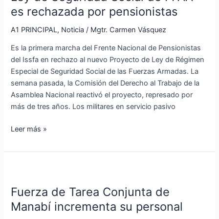
de
es rechazada por pensionistas
FFAA
A1 PRINCIPAL
,
Noticia
/
Mgtr. Carmen Vásquez
es
rechazada
Es la primera marcha del Frente Nacional de Pensionistas
por
del Issfa en rechazo al nuevo Proyecto de Ley de Régimen
pensionistas
Especial de Seguridad Social de las Fuerzas Armadas. La
semana pasada, la Comisión del Derecho al Trabajo de la
Asamblea Nacional reactivó el proyecto, represado por
más de tres años. Los militares en servicio pasivo
Leer más »
Fuerza
de
Fuerza de Tarea Conjunta de
Tarea
Conjunta
Manabí incrementa su personal
de