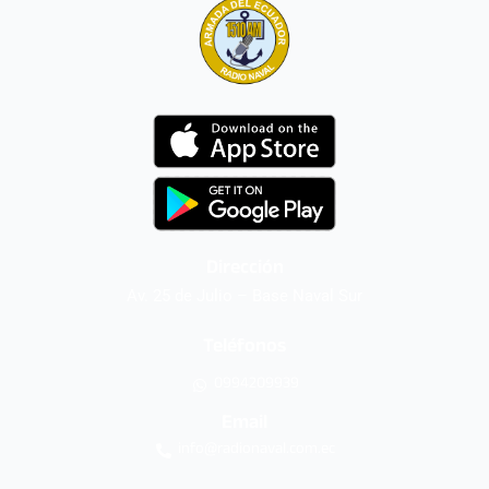
Dirección
Av. 25 de Julio – Base Naval Sur
Teléfonos
0994209939
Email
info@radionaval.com.ec