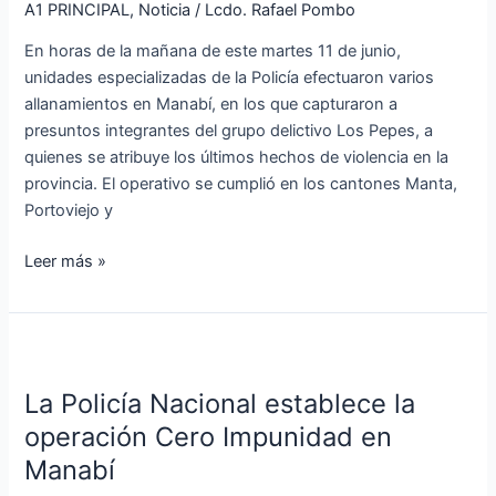
A1 PRINCIPAL
,
Noticia
/
Lcdo. Rafael Pombo
Los
Pepes
En horas de la mañana de este martes 11 de junio,
en
unidades especializadas de la Policía efectuaron varios
Manabí
allanamientos en Manabí, en los que capturaron a
presuntos integrantes del grupo delictivo Los Pepes, a
quienes se atribuye los últimos hechos de violencia en la
provincia. El operativo se cumplió en los cantones Manta,
Portoviejo y
Leer más »
La
Policía
La Policía Nacional establece la
Nacional
establece
operación Cero Impunidad en
la
Manabí
operación