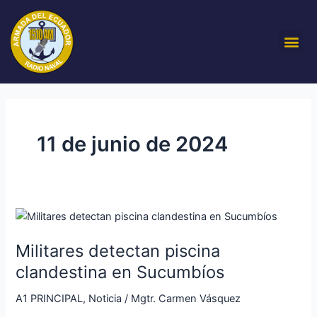
Ir
al
Me
contenido
11 de junio de 2024
Militares
detectan
Militares detectan piscina
piscina
clandestina
clandestina en Sucumbíos
en
A1 PRINCIPAL
,
Noticia
/
Mgtr. Carmen Vásquez
Sucumbíos