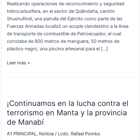
Realizando operaciones de reconocimiento y seguridad
hidrocarburífera, en el sector de Quilindaña, cantón
Shushufindi, una patrulla del Ejército como parte de las
Fuerzas Armadas localizó un acople clandestino a la línea
de transporte de combustible de Petroecuador, el cual
constaba de 800 metros de manguera, 50 metros de
plástico negro, una piscina artesanal para el […]
Leer más »
¡Continuamos
en
¡Continuamos en la lucha contra el
la
lucha
terrorismo en Manta y la provincia
contra
de Manabí
el
terrorismo
A1 PRINCIPAL
,
Noticia
/
Lcdo. Rafael Pombo