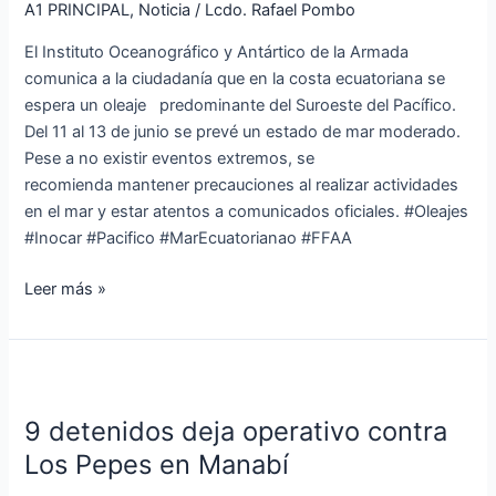
ecuatoriana
A1 PRINCIPAL
,
Noticia
/
Lcdo. Rafael Pombo
del
El Instituto Oceanográfico y Antártico de la Armada
11
comunica a la ciudadanía que en la costa ecuatoriana se
al
espera un oleaje predominante del Suroeste del Pacífico.
13
Del 11 al 13 de junio se prevé un estado de mar moderado.
de
Pese a no existir eventos extremos, se
junio
recomienda mantener precauciones al realizar actividades
del
en el mar y estar atentos a comunicados oficiales. #Oleajes
2024
#Inocar #Pacifico #MarEcuatorianao #FFAA
Leer más »
9
detenidos
9 detenidos deja operativo contra
deja
operativo
Los Pepes en Manabí
contra